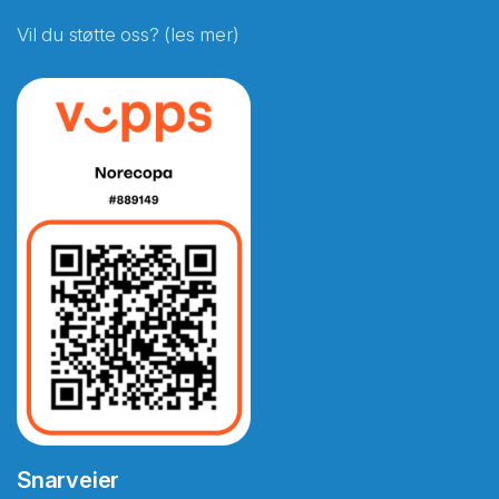
Vil du støtte oss? (les mer)
Snarveier