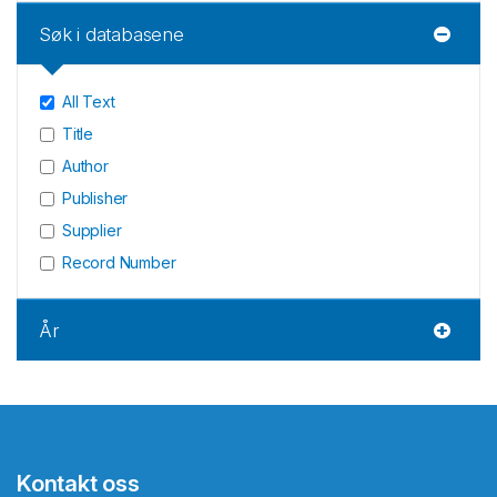
Søk i databasene
All Text
Title
Author
Publisher
Supplier
Record Number
År
Kontakt oss