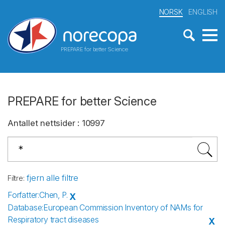
NORSK
ENGLISH
PREPARE for better Science
PREPARE for better Science
Antallet nettsider
:
10997
fjern alle filtre
Filtre
:
Forfatter
:
Chen, P.
X
Database
:
European Commission Inventory of NAMs for
Respiratory tract diseases
X