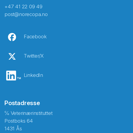
+47 41 22 09 49
post@norecopa.no
Facebook
Twitter/X
LinkedIn
Postadresse
℅ Veterinærinstituttet
Postboks 64
1431 Ås