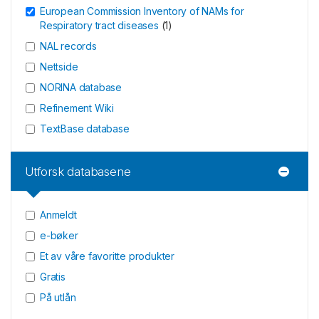
European Commission Inventory of NAMs for
Respiratory tract diseases
(
1
)
NAL records
Nettside
NORINA database
Refinement Wiki
TextBase database
Utforsk databasene
Anmeldt
e-bøker
Et av våre favoritte produkter
Gratis
På utlån