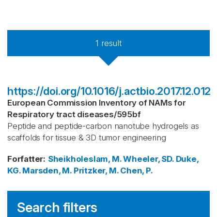
1
result
https://doi.org/10.1016/j.actbio.2017.12.012
European Commission Inventory of NAMs for
Respiratory tract diseases
/
595bf
Peptide and peptide-carbon nanotube hydrogels as
scaffolds for tissue & 3D tumor engineering
Forfatter
:
Sheikholeslam, M.
Wheeler, SD.
Duke,
KG.
Marsden, M.
Pritzker, M.
Chen, P.
Search filters