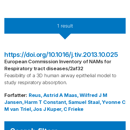
1
result
https://doi.org/10.1016/j.tiv.2013.10.025
European Commission Inventory of NAMs for
Respiratory tract diseases
/
2af32
Feasibility of a 3D human airway epithelial model to
study respiratory absorption.
Forfatter
:
Reus, Astrid A
Maas, Wilfred J M
Jansen, Harm T
Constant, Samuel
Staal, Yvonne C
M
van Triel, Jos J
Kuper, C Frieke