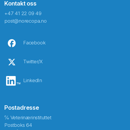
Kontakt oss
+47 41 22 09 49
post@norecopa.no
Facebook
Twitter/X
LinkedIn
Postadresse
℅ Veterinærinstituttet
Postboks 64