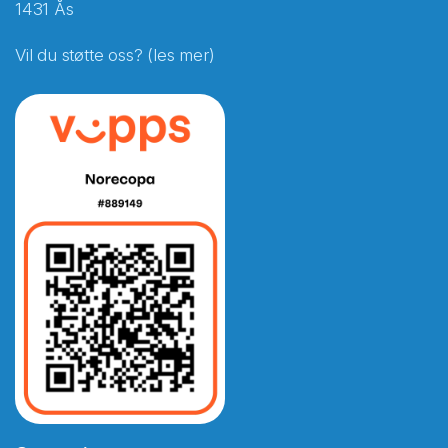
1431 Ås
Vil du støtte oss? (les mer)