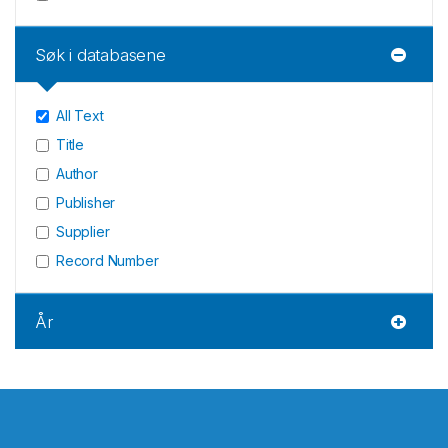
Søk i databasene
All Text
Title
Author
Publisher
Supplier
Record Number
År