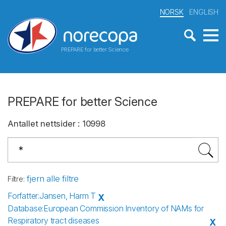
NORSK
ENGLISH
PREPARE for better Science
PREPARE for better Science
Antallet nettsider
:
10998
fjern alle filtre
Filtre
:
Forfatter
:
Jansen, Harm T
X
Database
:
European Commission Inventory of NAMs for
Respiratory tract diseases
X