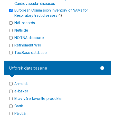
Cardiovascular diseases
European Commission Inventory of NAMs for
Respiratory tract diseases
(
1
)
NAL records
Nettside
NORINA database
Refinement Wiki
TextBase database
Utforsk databasene
Anmeldt
e-bøker
Et av våre favoritte produkter
Gratis
På utlån