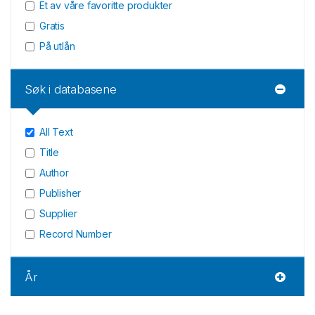
Et av våre favoritte produkter
Gratis
På utlån
Søk i databasene
All Text
Title
Author
Publisher
Supplier
Record Number
År