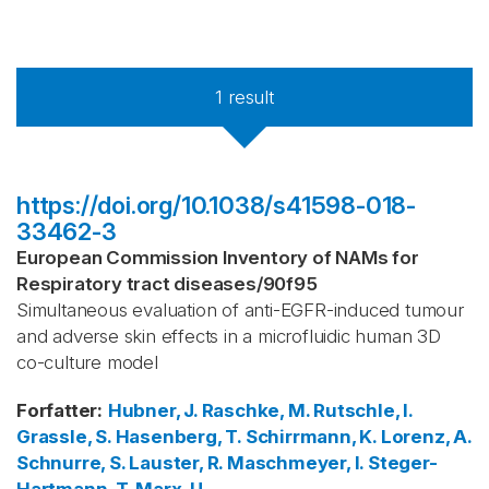
1
result
https://doi.org/10.1038/s41598-018-
33462-3
European Commission Inventory of NAMs for
Respiratory tract diseases
/
90f95
Simultaneous evaluation of anti-EGFR-induced tumour
and adverse skin effects in a microfluidic human 3D
co-culture model
Forfatter
:
Hubner, J.
Raschke, M.
Rutschle, I.
Grassle, S.
Hasenberg, T.
Schirrmann, K.
Lorenz, A.
Schnurre, S.
Lauster, R.
Maschmeyer, I.
Steger-