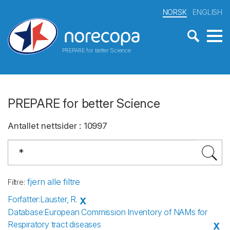
NORSK
ENGLISH
PREPARE for better Science
PREPARE for better Science
Antallet nettsider
:
10997
fjern alle filtre
Filtre
:
Forfatter
:
Lauster, R.
X
Database
:
European Commission Inventory of NAMs for
Respiratory tract diseases
X