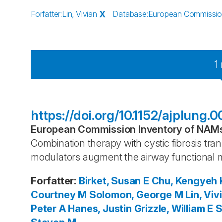
Forfatter
:
Lin, Vivian
X
Database
:
European Commission 
1
https://doi.org/10.1152/ajplung.
European Commission Inventory of NAMs 
Combination therapy with cystic fibrosis 
modulators augment the airway functional 
Forfatter
:
Birket, Susan E
Chu, Kengyeh 
Courtney M
Solomon, George M
Lin, Viv
Peter A
Hanes, Justin
Grizzle, William E
S