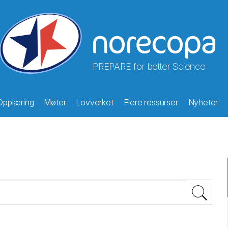
PREPARE for better Science
Opplæring
Møter
Lovverket
Flere ressurser
Nyheter