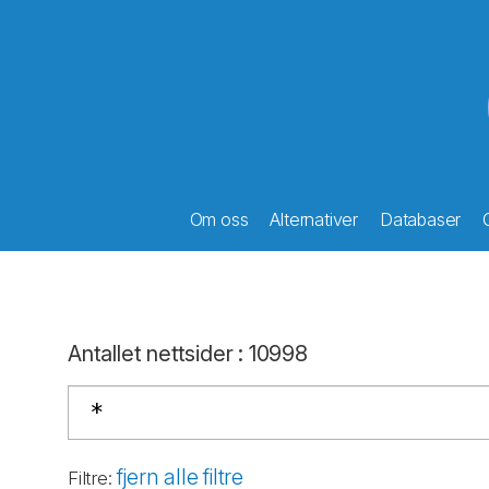
Om oss
Alternativer
Databaser
Antallet nettsider
:
10998
fjern alle filtre
Filtre
: