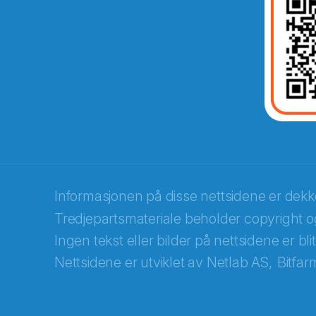
Abonnér på nyhetsbrevene fra Norec
E-post
*
Informasjonen på disse nettsidene er dek
Tredjepartsmateriale beholder copyright og
Recaptcha
Ingen tekst eller bilder på nettsidene er bl
Nettsidene er utviklet av
Netlab AS,
Bitfar