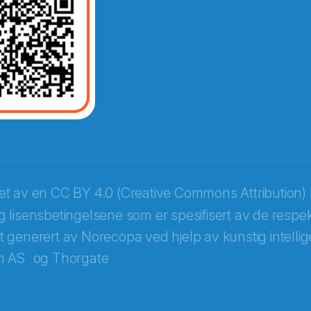
opa
ket av en
CC BY 4.0 (Creative Commons Attribution) 
 lisensbetingelsene som er spesifisert av de respek
itt generert av Norecopa ved hjelp av kunstig intellige
m AS
og
Thorgate