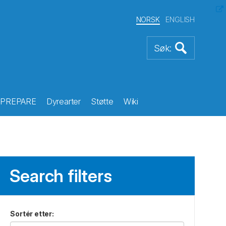
NORSK
ENGLISH
PREPARE
Dyrearter
Støtte
Wiki
Search filters
Sortér etter
: