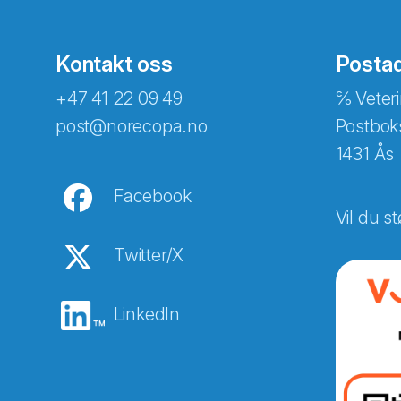
Kontakt oss
Posta
+47 41 22 09 49
℅ Veteri
post@norecopa.no
Postbok
1431 Ås
Facebook
Vil du st
Twitter/X
LinkedIn