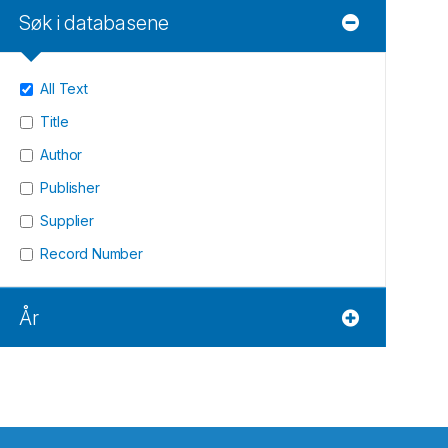
Søk i databasene
All Text
Title
Author
Publisher
Supplier
Record Number
År