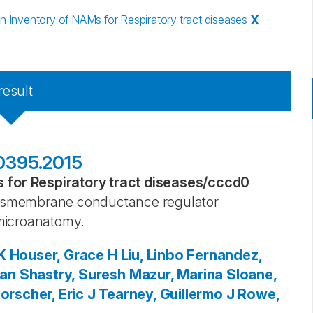
Inventory of NAMs for Respiratory tract diseases
X
result
00395.2015
for Respiratory tract diseases
/
cccd0
transmembrane conductance regulator
microanatomy.
K
Houser, Grace H
Liu, Linbo
Fernandez,
ian
Shastry, Suresh
Mazur, Marina
Sloane,
orscher, Eric J
Tearney, Guillermo J
Rowe,