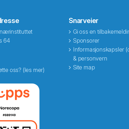
dresse
Snarveier
nærinstituttet
Gi oss en tilbakemeldi
s 64
Sponsorer
Informasjonskapsler (
& personvern
Site map
øtte oss? (les mer)