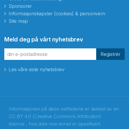
Sponsorer
Informasjonskapsler (cookies) & personvern
Site map
Abonnér på nyhetsbrevene
Meld deg på vårt nyhetsbrev
fra Norecopa
Registrér
Les våre siste nyhetsbrev
E-post
*
Recaptcha
Informasjonen på disse nettsidene er dekket av en
CC BY 4.0 (Creative Commons Attribution)
licence
, hvis ikke noe annet er spesifisert.