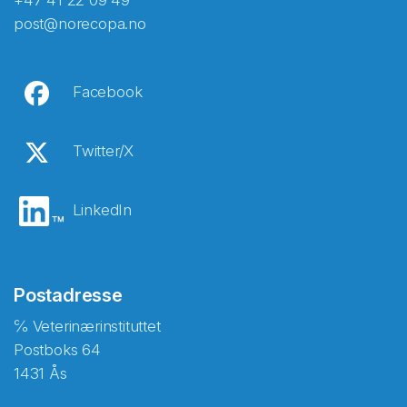
+47 41 22 09 49
post@norecopa.no
Facebook
Twitter/X
LinkedIn
Postadresse
℅ Veterinærinstituttet
Postboks 64
1431 Ås