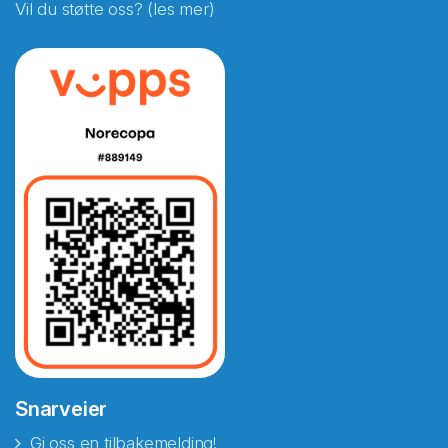
Vil du støtte oss? (les mer)
Snarveier
Gi oss en tilbakemelding!