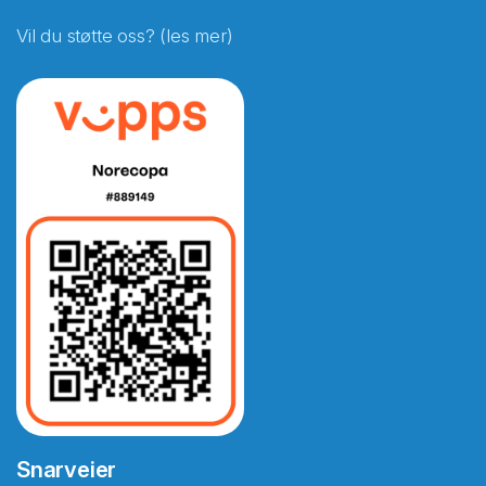
Vil du støtte oss? (les mer)
Snarveier