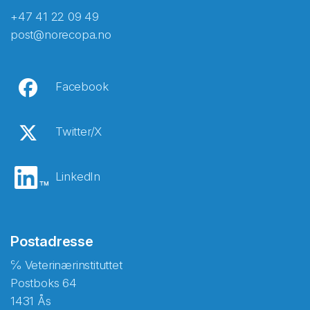
+47 41 22 09 49
post@norecopa.no
Facebook
Twitter/X
LinkedIn
Postadresse
℅ Veterinærinstituttet
Postboks 64
1431 Ås