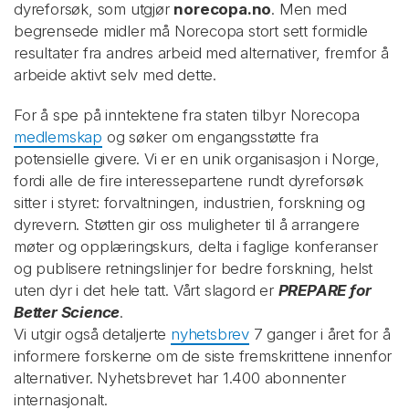
dyreforsøk, som utgjør
norecopa.no
. Men med
begrensede midler må Norecopa stort sett formidle
resultater fra andres arbeid med alternativer, fremfor å
arbeide aktivt selv med dette.
For å spe på inntektene fra staten tilbyr Norecopa
medlemskap
og søker om engangsstøtte fra
potensielle givere. Vi er en unik organisasjon i Norge,
fordi alle de fire interessepartene rundt dyreforsøk
sitter i styret: forvaltningen, industrien, forskning og
dyrevern. Støtten gir oss muligheter til å arrangere
møter og opplæringskurs, delta i faglige konferanser
og publisere retningslinjer for bedre forskning, helst
uten dyr i det hele tatt. Vårt slagord er
PREPARE for
Better Science
.
Vi utgir også detaljerte
nyhetsbrev
7 ganger i året for å
informere forskerne om de siste fremskrittene innenfor
alternativer. Nyhetsbrevet har 1.400 abonnenter
internasjonalt.