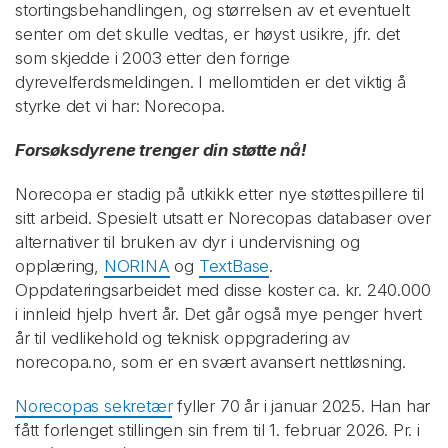
stortingsbehandlingen, og størrelsen av et eventuelt
senter om det skulle vedtas, er høyst usikre, jfr. det
som skjedde i 2003 etter den forrige
dyrevelferdsmeldingen. I mellomtiden er det viktig å
styrke det vi har: Norecopa.
Forsøksdyrene trenger din støtte nå!
Norecopa er stadig på utkikk etter nye støttespillere til
sitt arbeid. Spesielt utsatt er Norecopas databaser over
alternativer til bruken av dyr i undervisning og
opplæring,
NORINA
og
TextBase
.
Oppdateringsarbeidet med disse koster ca. kr. 240.000
i innleid hjelp hvert år. Det går også mye penger hvert
år til vedlikehold og teknisk oppgradering av
norecopa.no, som er en svært avansert nettløsning.
Norecopas sekretær
fyller 70 år i januar 2025. Han har
fått forlenget stillingen sin frem til 1. februar 2026. Pr. i