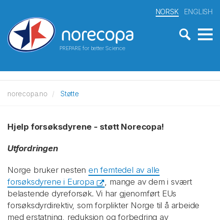
NORSK
ENGLISH
PREPARE for better Science
norecopa.no
Støtte
Hjelp forsøksdyrene - støtt Norecopa!
Utfordringen
Norge bruker nesten
en femtedel av alle
forsøksdyrene i Europa
, mange av dem i svært
belastende dyreforsøk. Vi har gjenomført EUs
forsøksdyrdirektiv, som forplikter Norge til å arbeide
med erstatning, reduksjon og forbedring av