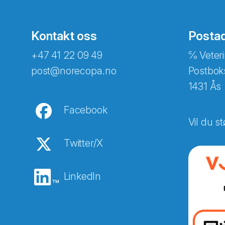
Kontakt oss
Posta
+47 41 22 09 49
℅ Veteri
post@norecopa.no
Postbok
1431 Ås
Facebook
Vil du st
Twitter/X
LinkedIn