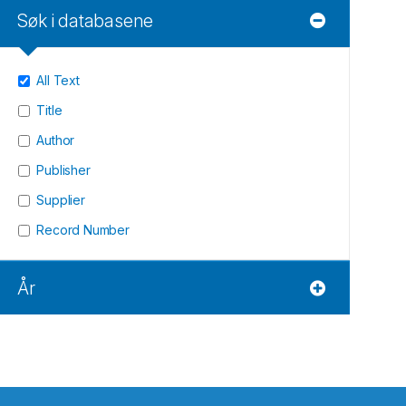
Søk i databasene
All Text
Title
Author
Publisher
Supplier
Record Number
År