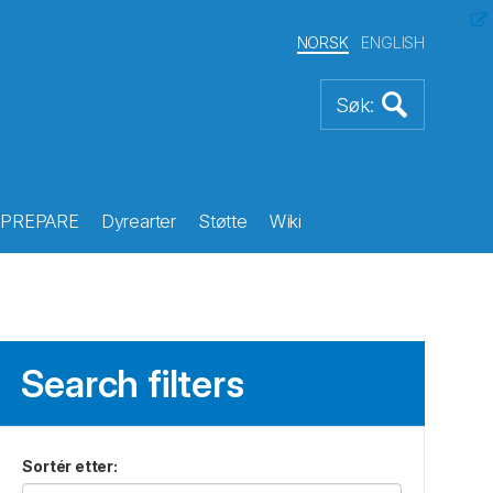
NORSK
ENGLISH
PREPARE
Dyrearter
Støtte
Wiki
Search filters
Sortér etter
: