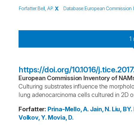
Forfatter
:
Bell, AP.
X
Database
:
European Commission In
1
https://doi.org/10.1016/j.tice.2017
European Commission Inventory of NAMs 
Culturing substrates influence the morpholo
lung adenocarcinoma cells cultured in 2D o
Forfatter
:
Prina-Mello, A.
Jain, N.
Liu, BY.
Volkov, Y.
Movia, D.