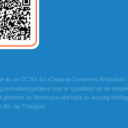
opa
ket av en
CC BY 4.0 (Creative Commons Attribution) 
 lisensbetingelsene som er spesifisert av de respek
itt generert av Norecopa ved hjelp av kunstig intellige
m AS
og
Thorgate