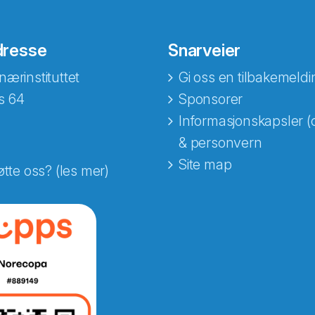
dresse
Snarveier
nærinstituttet
Gi oss en tilbakemeldi
s 64
Sponsorer
Informasjonskapsler (
& personvern
Site map
øtte oss? (les mer)