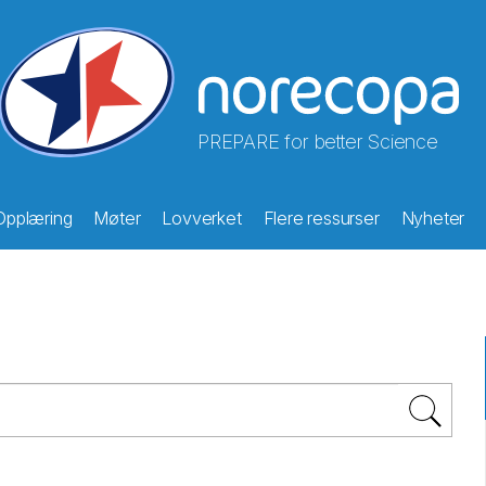
PREPARE for better Science
Opplæring
Møter
Lovverket
Flere ressurser
Nyheter