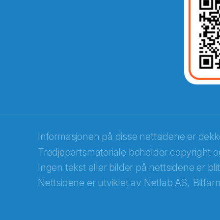
Abonnér på nyhetsbrevene fra Norec
E-post
*
Informasjonen på disse nettsidene er dek
Tredjepartsmateriale beholder copyright og
Recaptcha
Ingen tekst eller bilder på nettsidene er bl
Nettsidene er utviklet av
Netlab AS,
Bitfar