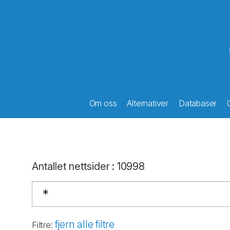
Om oss
Alternativer
Databaser
Antallet nettsider
:
10998
fjern alle filtre
Filtre
: