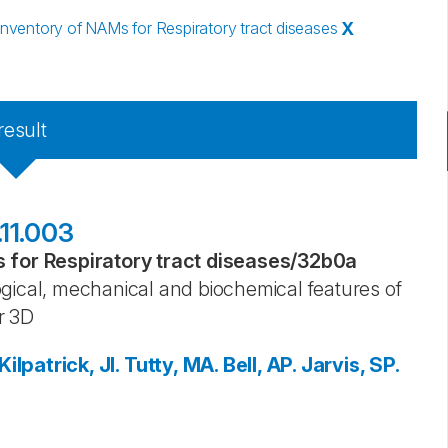
ventory of NAMs for Respiratory tract diseases
X
result
.11.003
for Respiratory tract diseases
/
32b0a
gical, mechanical and biochemical features of
r 3D
Kilpatrick, JI.
Tutty, MA.
Bell, AP.
Jarvis, SP.