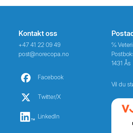
Kontakt oss
Posta
+47 41 22 09 49
℅ Veteri
post@norecopa.no
Postbok
1431 Ås
Facebook
Vil du st
Twitter/X
LinkedIn
Abonnér på nyhetsbreven