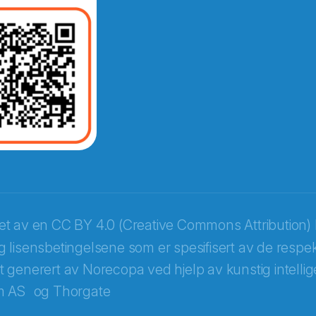
ket av en
CC BY 4.0 (Creative Commons Attribution) 
 lisensbetingelsene som er spesifisert av de respek
itt generert av Norecopa ved hjelp av kunstig intellige
m AS
og
Thorgate