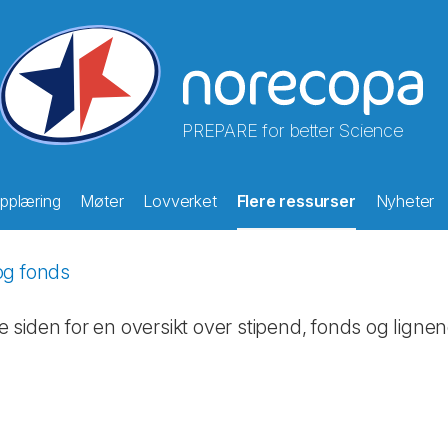
PREPARE for better Science
pplæring
Møter
Lovverket
Flere ressurser
Nyheter
og fonds
siden for en oversikt over stipend, fonds og ligne