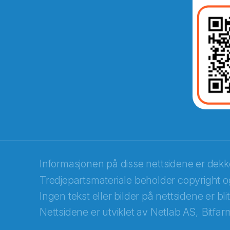
E-post
*
Recaptcha
Informasjonen på disse nettsidene er dek
Tredjepartsmateriale beholder copyright og
Ingen tekst eller bilder på nettsidene er bl
Nettsidene er utviklet av
Netlab AS,
Bitfar