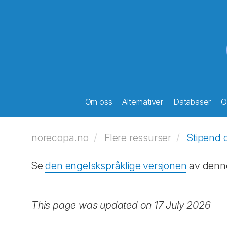
Om oss
Alternativer
Databaser
O
norecopa.no
Flere ressurser
Stipend 
Se
den engelskspråklige versjonen
av denne 
This page was updated on 17 July 2026