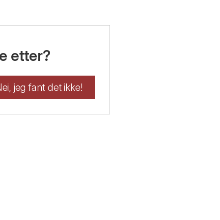
e etter?
ei, jeg fant det ikke!