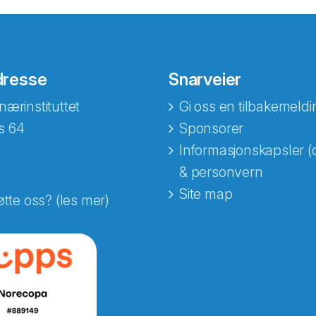
dresse
Snarveier
nærinstituttet
Gi oss en tilbakemeldi
s 64
Sponsorer
Informasjonskapsler (
& personvern
Site map
øtte oss? (les mer)
e fra Norecopa