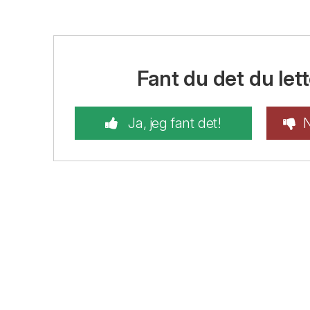
Fant du det du lett
Ja, jeg fant det!
N