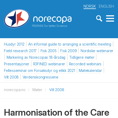
NORSK
ENGLISH
PREPARE for better Science
Husdyr 2012
An informal guide to arranging a scientific meeting
Field research 2017
Fisk 2005
Fisk 2009
Nordiske webinarer
Markering av Norecopas 18-årsdag
Tidligere møter
Presentasjoner
R3FINED webinarer
Recorded webinars
Fellesseminar om Forsøksdyr og etikk 2021
Møtekalendar
Vilt 2008
Verdenskongressene
norecopa.no
Møter
Vilt 2008
Harmonisation of the Care