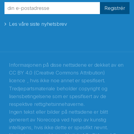
fra Norecopa
Registrér
Les våre siste nyhetsbrev
E-post
*
Recaptcha
Informasjonen på disse nettsidene er dekket av en
CC BY 4.0 (Creative Commons Attribution)
licence
, hvis ikke noe annet er spesifisert.
Tredjepartsmateriale beholder copyright og
lisensbetingelsene som er spesifisert av de
respektive rettighetsinnehaverne.
Ingen tekst eller bilder på nettsidene er blitt
generert av Norecopa ved hjelp av kunstig
intelligens, hvis ikke dette er spesifikt nevnt.