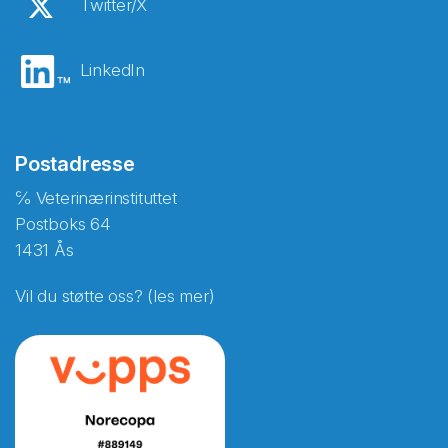
Twitter/X
LinkedIn
Postadresse
℅ Veterinærinstituttet
Postboks 64
1431 Ås
Vil du støtte oss? (les mer)