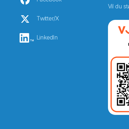
Vil du st
Twitter/X
LinkedIn
Abonnér på nyhetsbreven
E-post
*
Recaptcha