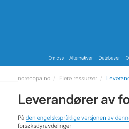
Om oss
Alternativer
Databaser
O
norecopa.no
Flere ressurser
Leveran
Leverandører av fo
På
den engelskspråklige versjonen av denn
forsøksdyravdelinger.