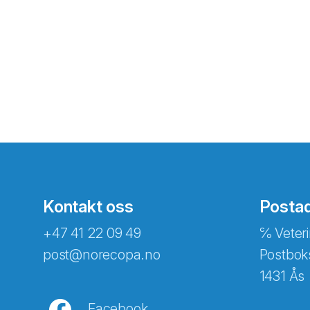
Kontakt oss
Posta
+47 41 22 09 49
℅ Veteri
post@norecopa.no
Postbok
1431 Ås
Facebook