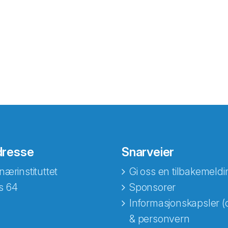
dresse
Snarveier
nærinstituttet
Gi oss en tilbakemeldi
s 64
Sponsorer
Informasjonskapsler (
& personvern