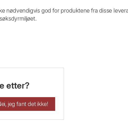
kke nødvendigvis god for produktene fra disse levera
søksdyrmiljøet.
e etter?
ei, jeg fant det ikke!