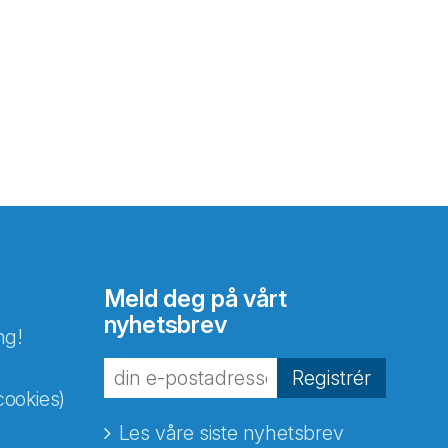
Meld deg på vårt
nyhetsbrev
ng!
Registrér
cookies)
Les våre siste nyhetsbrev