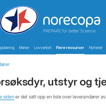
PREPARE for better Science
pplæring
Møter
Lovverket
Flere ressurser
Nyheter
dører
rsøksdyr, utstyr og tj
e siden
er det satt opp en liste over leverandører av 