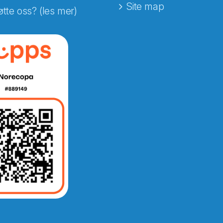
Site map
øtte oss? (les mer)
e fra Norecopa