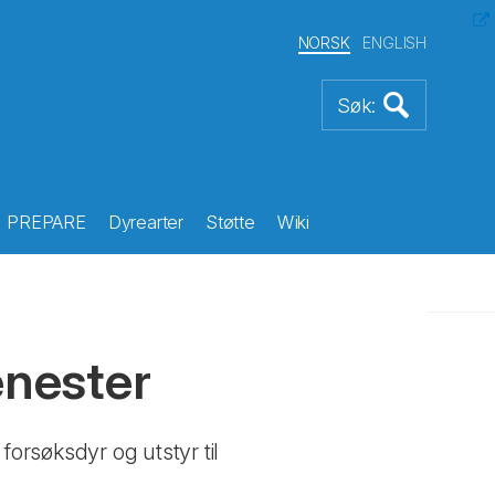
NORSK
ENGLISH
PREPARE
Dyrearter
Støtte
Wiki
enester
forsøksdyr og utstyr til