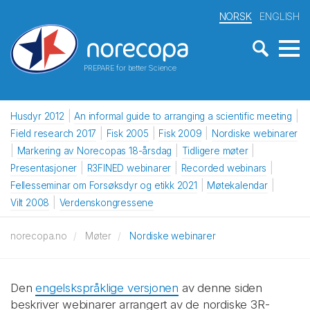
NORSK
ENGLISH
PREPARE for better Science
Husdyr 2012
An informal guide to arranging a scientific meeting
Field research 2017
Fisk 2005
Fisk 2009
Nordiske webinarer
Markering av Norecopas 18-årsdag
Tidligere møter
Presentasjoner
R3FINED webinarer
Recorded webinars
Fellesseminar om Forsøksdyr og etikk 2021
Møtekalendar
Vilt 2008
Verdenskongressene
norecopa.no
Møter
Nordiske webinarer
Den
engelskspråklige versjonen
av denne siden
beskriver webinarer arrangert av de nordiske 3R-