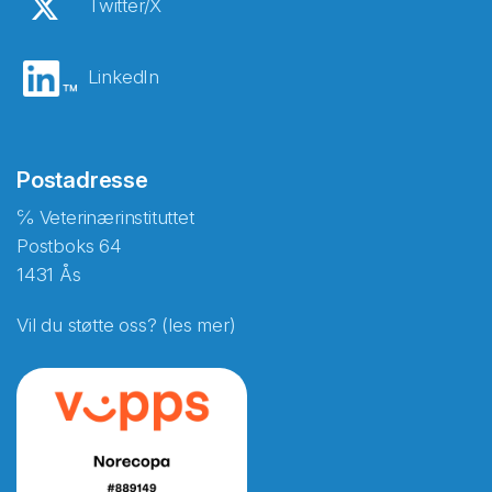
Twitter/X
LinkedIn
Postadresse
℅ Veterinærinstituttet
Postboks 64
1431 Ås
Vil du støtte oss? (les mer)