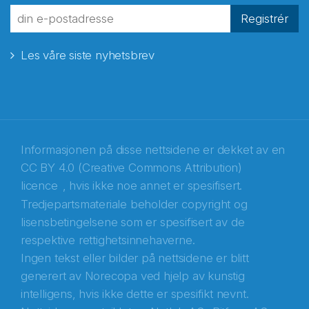
fra Norecopa
Registrér
Les våre siste nyhetsbrev
E-post
*
Recaptcha
Informasjonen på disse nettsidene er dekket av en
CC BY 4.0 (Creative Commons Attribution)
licence
, hvis ikke noe annet er spesifisert.
Tredjepartsmateriale beholder copyright og
lisensbetingelsene som er spesifisert av de
respektive rettighetsinnehaverne.
Ingen tekst eller bilder på nettsidene er blitt
generert av Norecopa ved hjelp av kunstig
intelligens, hvis ikke dette er spesifikt nevnt.