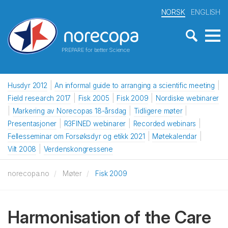
NORSK
ENGLISH
PREPARE for better Science
Husdyr 2012
An informal guide to arranging a scientific meeting
Field research 2017
Fisk 2005
Fisk 2009
Nordiske webinarer
Markering av Norecopas 18-årsdag
Tidligere møter
Presentasjoner
R3FINED webinarer
Recorded webinars
Fellesseminar om Forsøksdyr og etikk 2021
Møtekalendar
Vilt 2008
Verdenskongressene
norecopa.no
Møter
Fisk 2009
Harmonisation of the Care