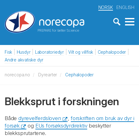
NORSK
ENGLISH
PREPARE for better Science
Fisk
Husdyr
Laboratoriedyr
Vilt og villfisk
Cephalopoder
Andre akvatiske dyr
norecopa.no
Dyrearter
Cephalopoder
Blekksprut i forskningen
Både
dyrevelferdsloven
,
forskriften om bruk av dyr i
forsøk
og
EUs forsøksdyrdirektiv
beskytter
blekksprutartene.