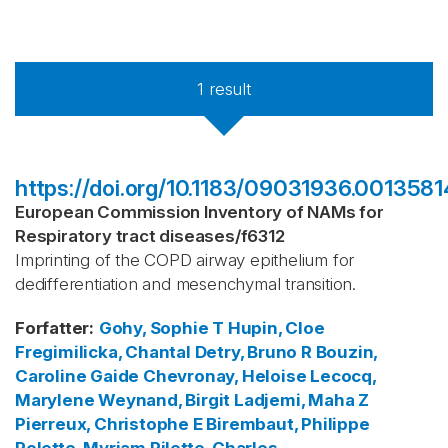
1
result
https://doi.org/10.1183/09031936.0013581
European Commission Inventory of NAMs for
Respiratory tract diseases
/
f6312
Imprinting of the COPD airway epithelium for
dedifferentiation and mesenchymal transition.
Forfatter
:
Gohy, Sophie T
Hupin, Cloe
Fregimilicka, Chantal
Detry, Bruno R
Bouzin,
Caroline
Gaide Chevronay, Heloise
Lecocq,
Marylene
Weynand, Birgit
Ladjemi, Maha Z
Pierreux, Christophe E
Birembaut, Philippe