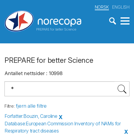
NORSK
ENGLISH
PREPARE for better Science
PREPARE for better Science
Antallet nettsider
:
10998
fjern alle filtre
Filtre
:
Forfatter
:
Bouzin, Caroline
X
Database
:
European Commission Inventory of NAMs for
Respiratory tract diseases
X