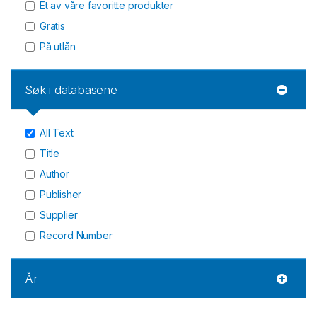
Et av våre favoritte produkter
Gratis
På utlån
Søk i databasene
All Text
Title
Author
Publisher
Supplier
Record Number
År