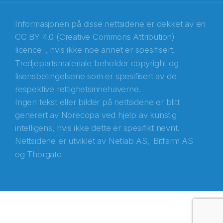
Informasjonen på disse nettsidene er dekket av en
CC BY 4.0 (Creative Commons Attribution)
licence
, hvis ikke noe annet er spesifisert.
Tredjepartsmateriale beholder copyright og
Abonnér på nyhetsbrevene fra Norecopa
lisensbetingelsene som er spesifisert av de
respektive rettighetsinnehaverne.
E-post
*
Ingen tekst eller bilder på nettsidene er blitt
generert av Norecopa ved hjelp av kunstig
Recaptcha
intelligens, hvis ikke dette er spesifikt nevnt.
Nettsidene er utviklet av
Netlab AS,
Bitfarm AS
og
Thorgate