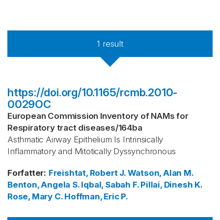
1
result
https://doi.org/10.1165/rcmb.2010-
0029OC
European Commission Inventory of NAMs for
Respiratory tract diseases
/
164ba
Asthmatic Airway Epithelium Is Intrinsically
Inflammatory and Mitotically Dyssynchronous
Forfatter
:
Freishtat, Robert J.
Watson, Alan M.
Benton, Angela S.
Iqbal, Sabah F.
Pillai, Dinesh K.
Rose, Mary C.
Hoffman, Eric P.