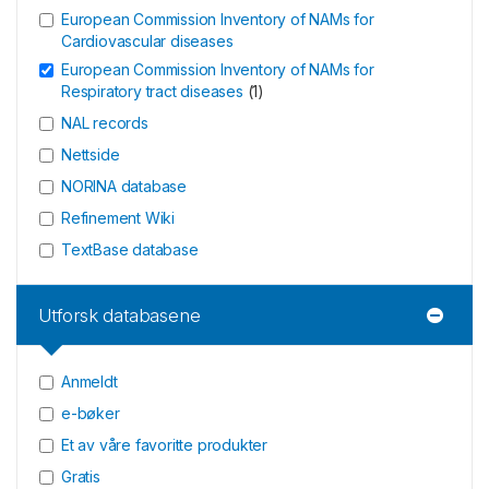
European Commission Inventory of NAMs for
Cardiovascular diseases
European Commission Inventory of NAMs for
Respiratory tract diseases
(
1
)
NAL records
Nettside
NORINA database
Refinement Wiki
TextBase database
Utforsk databasene
Anmeldt
e-bøker
Et av våre favoritte produkter
Gratis