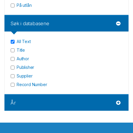
På utlån
Søk i databasene
All Text
Title
Author
Publisher
Supplier
Record Number
År