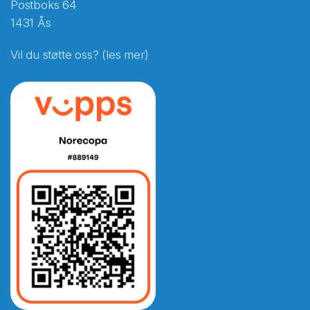
Postboks 64
1431 Ås
Vil du støtte oss? (les mer)