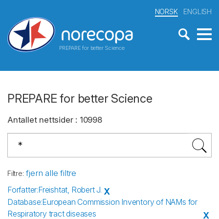
NORSK
ENGLISH
PREPARE for better Science
PREPARE for better Science
Antallet nettsider
:
10998
fjern alle filtre
Filtre
:
Forfatter
:
Freishtat, Robert J.
X
Database
:
European Commission Inventory of NAMs for
Respiratory tract diseases
X