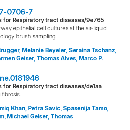
017-0706-7
for Respiratory tract diseases
/
9e765
rway epithelial cell cultures at the air-liquid
ytology brush sampling
rugger, Melanie
Beyeler, Seraina
Tschanz,
armen
Geiser, Thomas
Alves, Marco P.
pone.0181946
for Respiratory tract diseases
/
de1aa
fibrosis.
Amiq
Khan, Petra
Savic, Spasenija
Tamo,
m, Michael
Geiser, Thomas