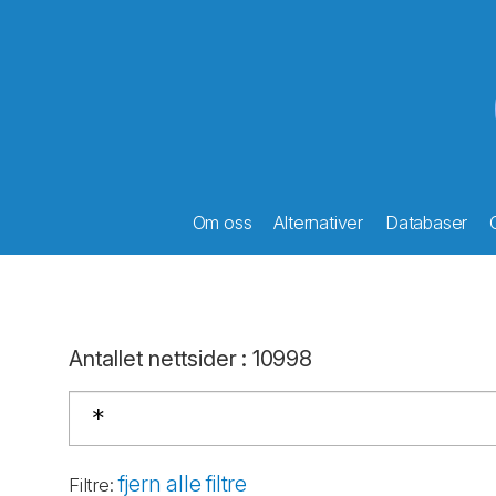
Om oss
Alternativer
Databaser
Antallet nettsider
:
10998
fjern alle filtre
Filtre
: