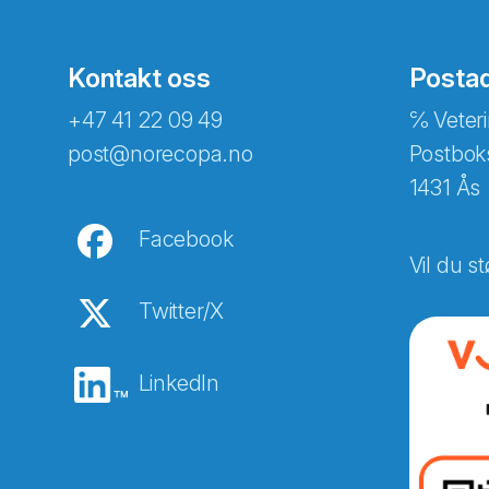
Kontakt oss
Posta
+47 41 22 09 49
℅ Veteri
post@norecopa.no
Postbok
1431 Ås
Facebook
Vil du st
Twitter/X
LinkedIn