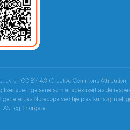
opa
ket av en
CC BY 4.0 (Creative Commons Attribution) 
 lisensbetingelsene som er spesifisert av de respek
itt generert av Norecopa ved hjelp av kunstig intellige
m AS
og
Thorgate