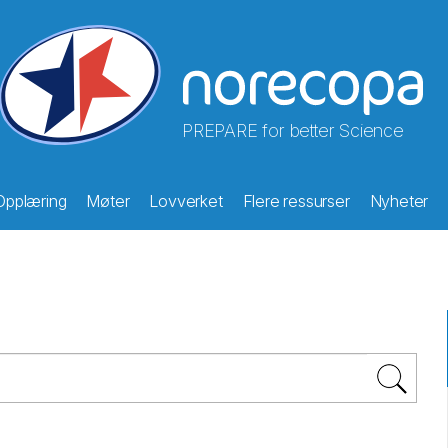
PREPARE for better Science
Opplæring
Møter
Lovverket
Flere ressurser
Nyheter