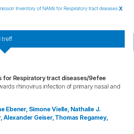
ssion Inventory of NAMs for Respiratory tract diseases
X
3
treff
for Respiratory tract diseases
/
9efee
rds rhinovirus infection of primary nasal and
ne
Ebener, Simone
Vielle, Nathalie J.
r, Alexander
Geiser, Thomas
Regamey,