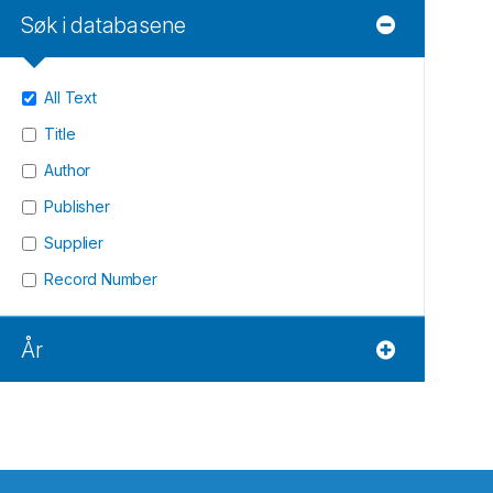
Søk i databasene
All Text
Title
Author
Publisher
Supplier
Record Number
År