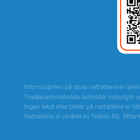
Abonnér på nyhetsbrevene fra Norec
E-post
*
Informasjonen på disse nettsidene er dek
Tredjepartsmateriale beholder copyright og
Recaptcha
Ingen tekst eller bilder på nettsidene er bl
Nettsidene er utviklet av
Netlab AS,
Bitfar