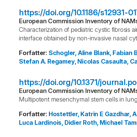
https://doi.org/10.1186/s12931-
European Commission Inventory of NAMs 
Characterization of pediatric cystic fibrosis ai
interface obtained by non-invasive nasal c
Forfatter
:
Schogler, Aline
Blank, Fabian
B
Stefan A.
Regamey, Nicolas
Casaulta, C
https://doi.org/10.1371/journal.
European Commission Inventory of NAMs 
Multipotent mesenchymal stem cells in lung 
Forfatter
:
Hostettler, Katrin E
Gazdhar, 
Luca
Lardinois, Didier
Roth, Michael
Tam