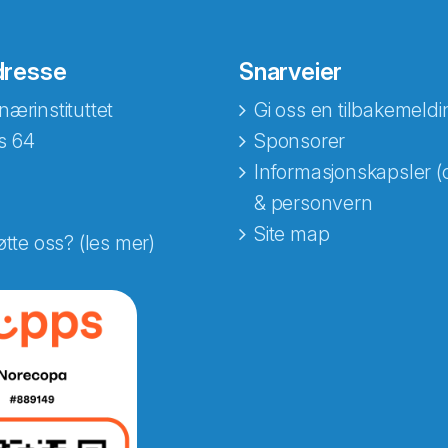
dresse
Snarveier
nærinstituttet
Gi oss en tilbakemeldi
s 64
Sponsorer
Informasjonskapsler (
& personvern
Site map
øtte oss? (les mer)