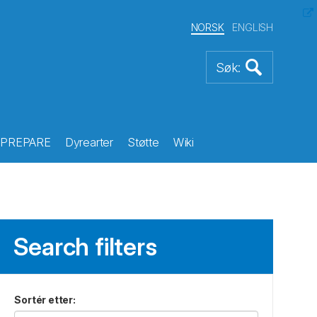
NORSK
ENGLISH
PREPARE
Dyrearter
Støtte
Wiki
Search filters
Sortér etter
: