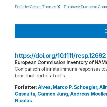
Forfatter
:
Geiser, Thomas
X
Database
:
European Commi
https://doi.org/10.1111/resp.12692
European Commission Inventory of NAMs 
Comparison of innate immune responses towa
bronchial epithelial cells
Forfatter
:
Alves, Marco P.
Schoegler, Ali
Casaulta, Carmen
Jung, Andreas
Moelle
Nicolas