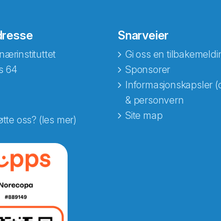
dresse
Snarveier
nærinstituttet
Gi oss en tilbakemeldi
s 64
Sponsorer
Informasjonskapsler (
& personvern
Site map
øtte oss? (les mer)