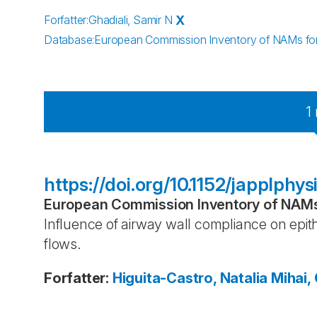
Forfatter
:
Ghadiali, Samir N
X
Database
:
European Commission Inventory of NAMs for 
1
https://doi.org/10.1152/japplphy
European Commission Inventory of NAMs 
Influence of airway wall compliance on epithe
flows.
Forfatter
:
Higuita-Castro, Natalia
Mihai,