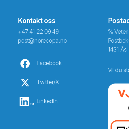
Kontakt oss
Posta
+47 41 22 09 49
℅ Veteri
post@norecopa.no
Postbok
1431 Ås
Facebook
Vil du st
Twitter/X
LinkedIn