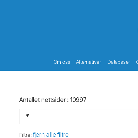
Om oss
Alternativer
Databaser
Antallet nettsider
:
10997
fjern alle filtre
Filtre
: