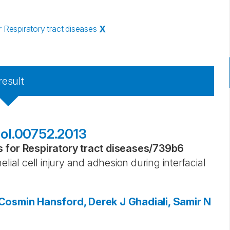
Respiratory tract diseases
X
result
siol.00752.2013
for Respiratory tract diseases
/
739b6
lial cell injury and adhesion during interfacial
 Cosmin
Hansford, Derek J
Ghadiali, Samir N