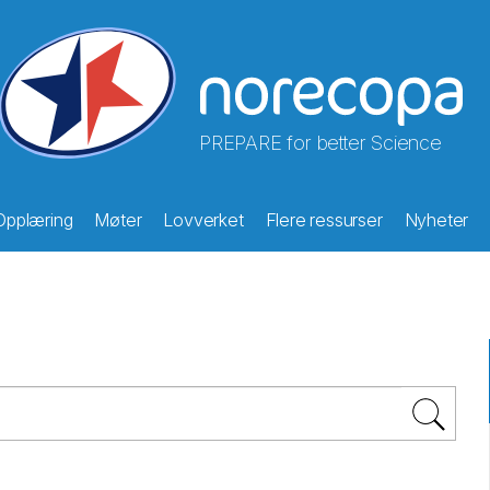
PREPARE for better Science
Opplæring
Møter
Lovverket
Flere ressurser
Nyheter