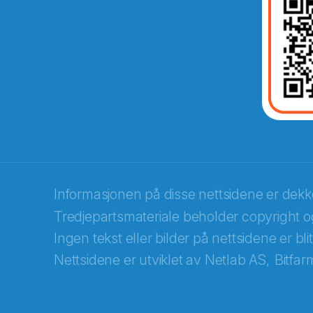
Abonnér på nyhetsbrevene fra Norec
E-post
*
Informasjonen på disse nettsidene er dek
Tredjepartsmateriale beholder copyright og
Recaptcha
Ingen tekst eller bilder på nettsidene er bl
Nettsidene er utviklet av
Netlab AS,
Bitfar