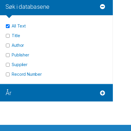
Søk i databasene
All Text
Title
Author
Publisher
Supplier
Record Number
År