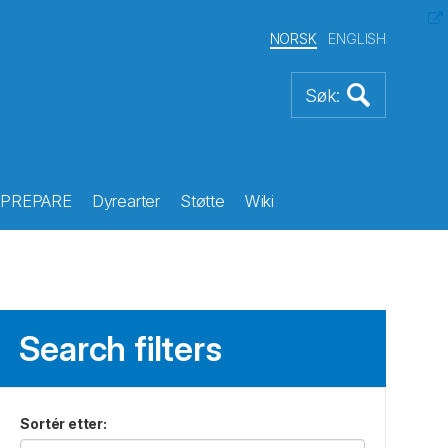
NORSK
ENGLISH
PREPARE
Dyrearter
Støtte
Wiki
Search filters
Sortér etter
: