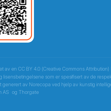
opa
ket av en
CC BY 4.0 (Creative Commons Attribution) 
 lisensbetingelsene som er spesifisert av de respek
itt generert av Norecopa ved hjelp av kunstig intellige
m AS
og
Thorgate