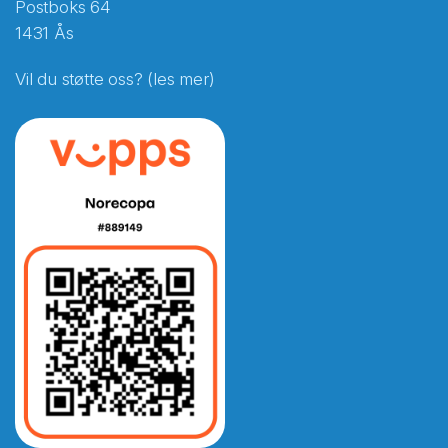
Postboks 64
1431 Ås
Vil du støtte oss? (les mer)