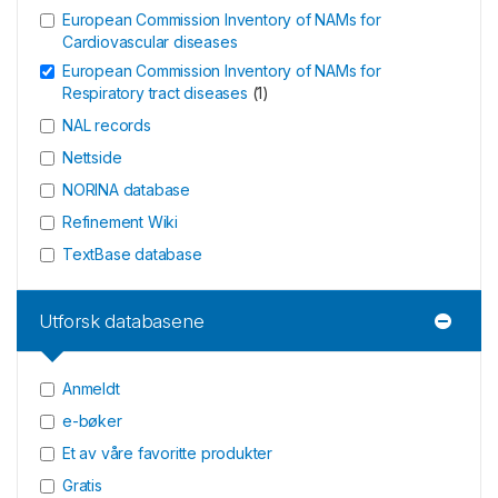
European Commission Inventory of NAMs for
Cardiovascular diseases
European Commission Inventory of NAMs for
Respiratory tract diseases
(
1
)
NAL records
Nettside
NORINA database
Refinement Wiki
TextBase database
Utforsk databasene
Anmeldt
e-bøker
Et av våre favoritte produkter
Gratis