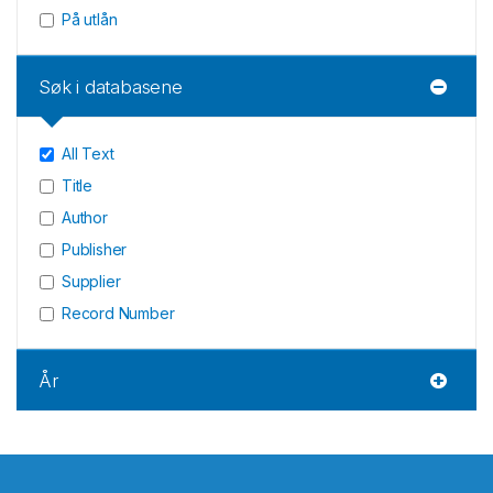
På utlån
Søk i databasene
All Text
Title
Author
Publisher
Supplier
Record Number
År