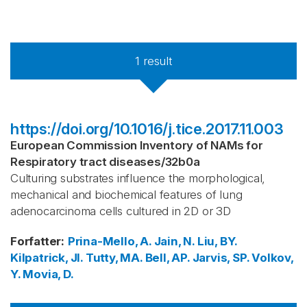
1
result
https://doi.org/10.1016/j.tice.2017.11.003
European Commission Inventory of NAMs for
Respiratory tract diseases
/
32b0a
Culturing substrates influence the morphological,
mechanical and biochemical features of lung
adenocarcinoma cells cultured in 2D or 3D
Forfatter
:
Prina-Mello, A.
Jain, N.
Liu, BY.
Kilpatrick, JI.
Tutty, MA.
Bell, AP.
Jarvis, SP.
Volkov,
Y.
Movia, D.