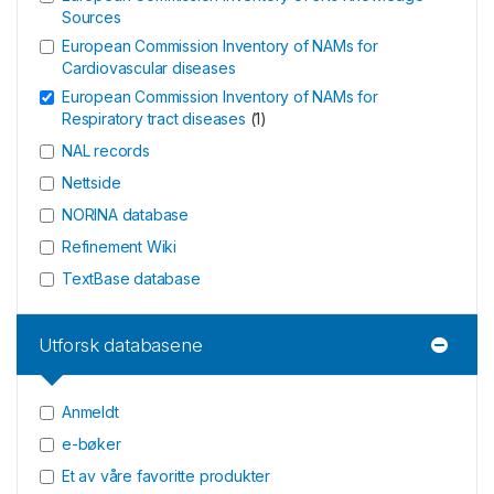
Sources
European Commission Inventory of NAMs for
Cardiovascular diseases
European Commission Inventory of NAMs for
Respiratory tract diseases
(
1
)
NAL records
Nettside
NORINA database
Refinement Wiki
TextBase database
Utforsk databasene
Anmeldt
e-bøker
Et av våre favoritte produkter