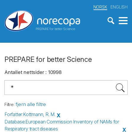
NORSK
ENGLISH
PREPARE for better Science
PREPARE for better Science
Antallet nettsider
:
10998
fjern alle filtre
Filtre
:
Forfatter
:
Kottmann, R. M.
X
Database
:
European Commission Inventory of NAMs for
Respiratory tract diseases
X