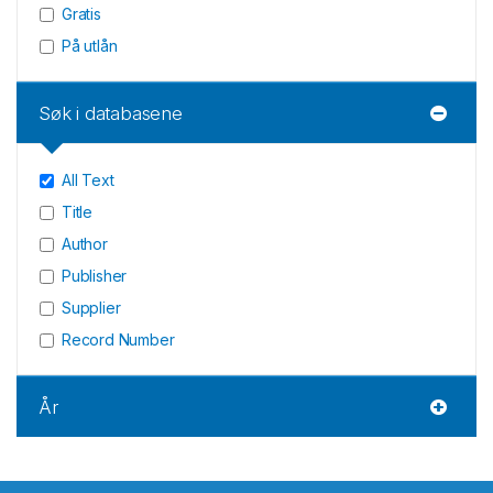
Gratis
På utlån
Søk i databasene
All Text
Title
Author
Publisher
Supplier
Record Number
År