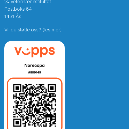
℅ Veterinærinstituttet
Postboks 64
1431 Ås
Vil du støtte oss? (les mer)