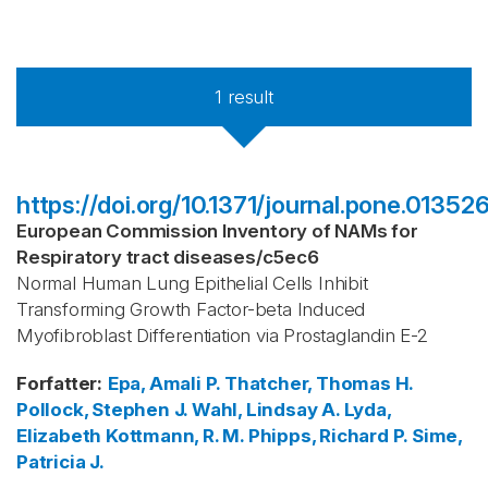
1
result
https://doi.org/10.1371/journal.pone.01352
European Commission Inventory of NAMs for
Respiratory tract diseases
/
c5ec6
Normal Human Lung Epithelial Cells Inhibit
Transforming Growth Factor-beta Induced
Myofibroblast Differentiation via Prostaglandin E-2
Forfatter
:
Epa, Amali P.
Thatcher, Thomas H.
Pollock, Stephen J.
Wahl, Lindsay A.
Lyda,
Elizabeth
Kottmann, R. M.
Phipps, Richard P.
Sime,
Patricia J.