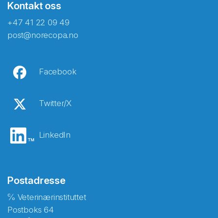
Kontakt oss
+47 41 22 09 49
post@norecopa.no
Facebook
Twitter/X
LinkedIn
Postadresse
℅ Veterinærinstituttet
Postboks 64