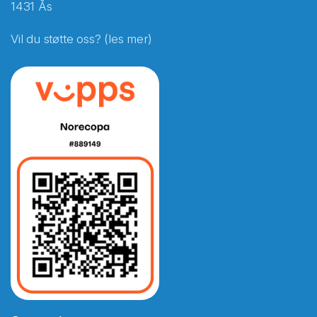
1431 Ås
Vil du støtte oss? (les mer)