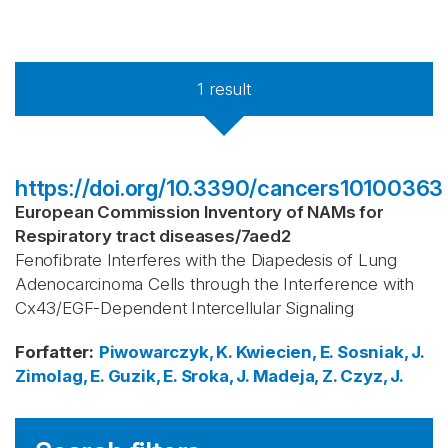
1
result
https://doi.org/10.3390/cancers10100363
European Commission Inventory of NAMs for
Respiratory tract diseases
/
7aed2
Fenofibrate Interferes with the Diapedesis of Lung
Adenocarcinoma Cells through the Interference with
Cx43/EGF-Dependent Intercellular Signaling
Forfatter
:
Piwowarczyk, K.
Kwiecien, E.
Sosniak, J.
Zimolag, E.
Guzik, E.
Sroka, J.
Madeja, Z.
Czyz, J.