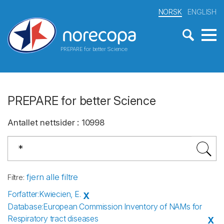
NORSK
ENGLISH
PREPARE for better Science
PREPARE for better Science
Antallet nettsider
:
10998
fjern alle filtre
Filtre
:
Forfatter
:
Kwiecien, E.
X
Database
:
European Commission Inventory of NAMs for
Respiratory tract diseases
X