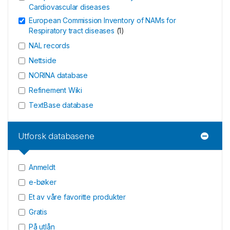
Cardiovascular diseases
European Commission Inventory of NAMs for
Respiratory tract diseases
(
1
)
NAL records
Nettside
NORINA database
Refinement Wiki
TextBase database
Utforsk databasene
Anmeldt
e-bøker
Et av våre favoritte produkter
Gratis
På utlån