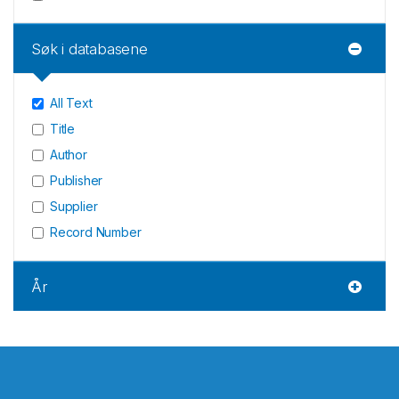
Søk i databasene
All Text
Title
Author
Publisher
Supplier
Record Number
År