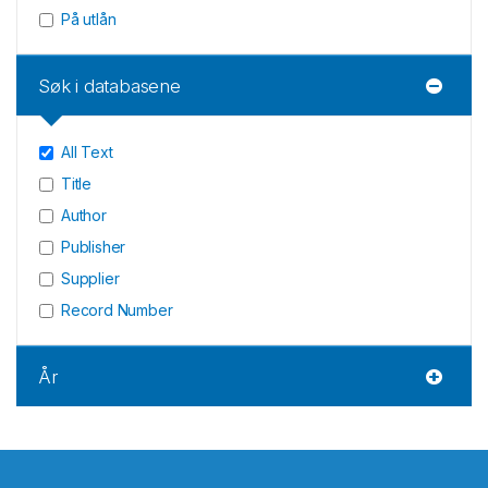
På utlån
Søk i databasene
All Text
Title
Author
Publisher
Supplier
Record Number
År