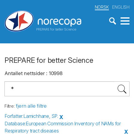
NORSK
ENGLISH
PREPARE for better Science
PREPARE for better Science
Antallet nettsider
:
10998
fjern alle filtre
Filtre
:
Forfatter
:
Lamichhane, SP.
X
Database
:
European Commission Inventory of NAMs for
Respiratory tract diseases
X