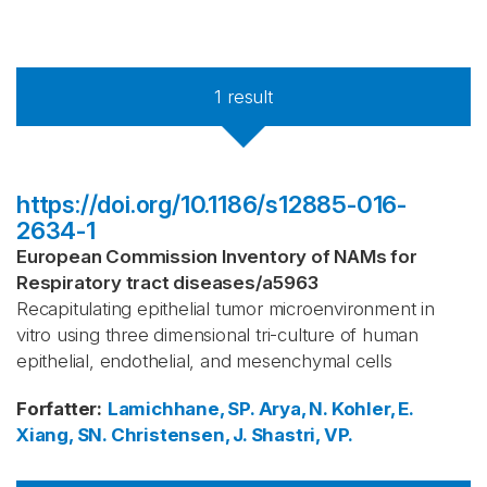
1
result
https://doi.org/10.1186/s12885-016-
2634-1
European Commission Inventory of NAMs for
Respiratory tract diseases
/
a5963
Recapitulating epithelial tumor microenvironment in
vitro using three dimensional tri-culture of human
epithelial, endothelial, and mesenchymal cells
Forfatter
:
Lamichhane, SP.
Arya, N.
Kohler, E.
Xiang, SN.
Christensen, J.
Shastri, VP.