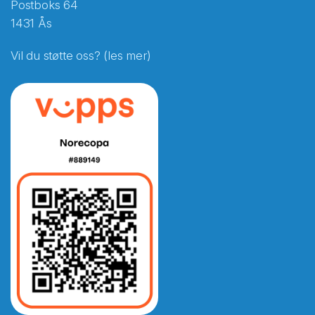
Postboks 64
1431 Ås
Vil du støtte oss? (les mer)