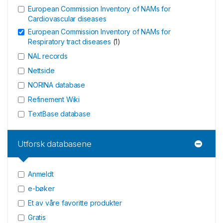
European Commission Inventory of NAMs for
Cardiovascular diseases
European Commission Inventory of NAMs for
Respiratory tract diseases
(
1
)
NAL records
Nettside
NORINA database
Refinement Wiki
TextBase database
Utforsk databasene
Anmeldt
e-bøker
Et av våre favoritte produkter
Gratis