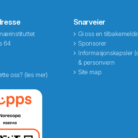
dresse
Snarveier
nærinstituttet
Gi oss en tilbakemeldi
s 64
Sponsorer
Informasjonskapsler (
& personvern
Site map
øtte oss? (les mer)