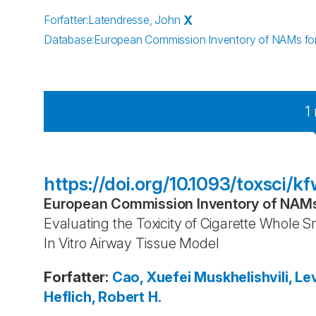
Forfatter
:
Latendresse, John
X
Database
:
European Commission Inventory of NAMs for 
1
https://doi.org/10.1093/toxsci/k
European Commission Inventory of NAMs 
Evaluating the Toxicity of Cigarette Whole 
In Vitro Airway Tissue Model
Forfatter
:
Cao, Xuefei
Muskhelishvili, Le
Heflich, Robert H.