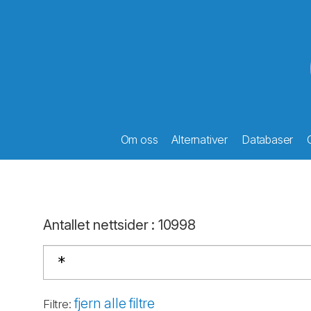
Om oss
Alternativer
Databaser
Antallet nettsider
:
10998
fjern alle filtre
Filtre
: