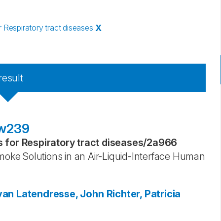
Respiratory tract diseases
X
result
fw239
for Respiratory tract diseases
/
2a966
Smoke Solutions in an Air-Liquid-Interface Human
van
Latendresse, John
Richter, Patricia