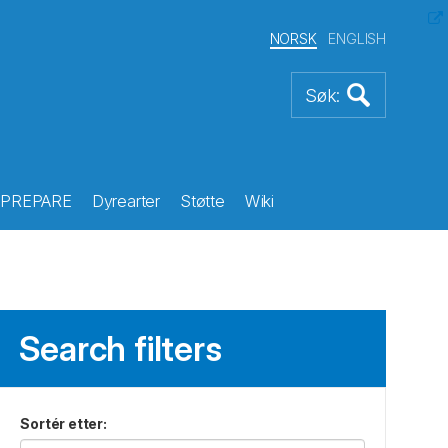
NORSK
ENGLISH
PREPARE
Dyrearter
Støtte
Wiki
Search filters
Sortér etter
: