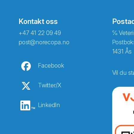
Kontakt oss
Posta
+47 41 22 09 49
℅ Veteri
post@norecopa.no
Postbok
1431 Ås
Facebook
Vil du st
Twitter/X
LinkedIn