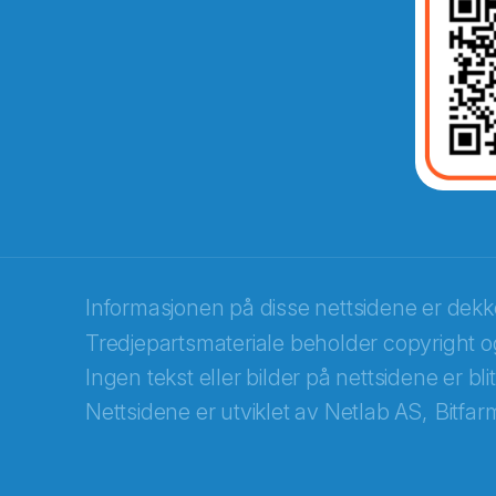
Abonnér på nyhetsbrevene fra Norec
E-post
*
Informasjonen på disse nettsidene er dek
Tredjepartsmateriale beholder copyright og
Recaptcha
Ingen tekst eller bilder på nettsidene er bl
Nettsidene er utviklet av
Netlab AS,
Bitfar