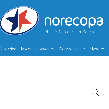
PREPARE for better Science
Opplæring
Møter
Lovverket
Flere ressurser
Nyheter