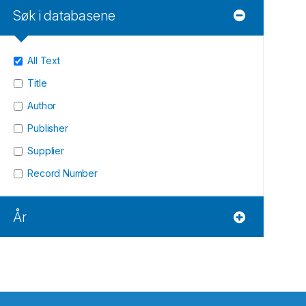
Søk i databasene
All Text
Title
Author
Publisher
Supplier
Record Number
År