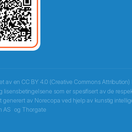
opa
ket av en
CC BY 4.0 (Creative Commons Attribution) 
 lisensbetingelsene som er spesifisert av de respek
itt generert av Norecopa ved hjelp av kunstig intellige
m AS
og
Thorgate