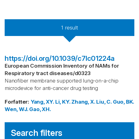
1
result
https://doi.org/10.1039/c7lc01224a
European Commission Inventory of NAMs for
Respiratory tract diseases
/
d0323
Nanofiber membrane supported lung-on-a-chip
microdevice for anti-cancer drug testing
Forfatter
:
Yang, XY.
Li, KY.
Zhang, X.
Liu, C.
Guo, BK.
Wen, WJ.
Gao, XH.
Search filters