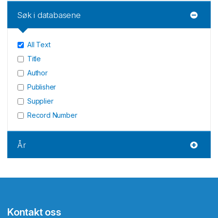
Søk i databasene
All Text
Title
Author
Publisher
Supplier
Record Number
År
Kontakt oss