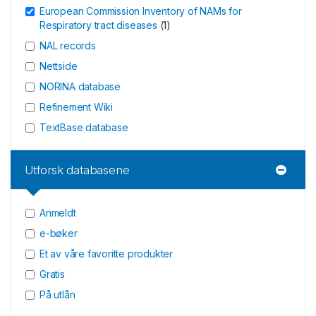
European Commission Inventory of NAMs for
Respiratory tract diseases
(
1
)
NAL records
Nettside
NORINA database
Refinement Wiki
TextBase database
Utforsk databasene
Anmeldt
e-bøker
Et av våre favoritte produkter
Gratis
På utlån