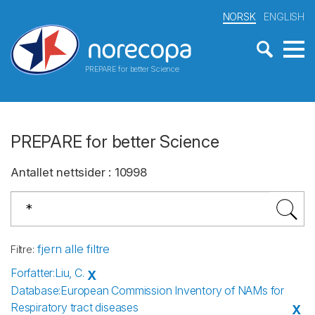
NORSK
ENGLISH
PREPARE for better Science
PREPARE for better Science
Antallet nettsider
:
10998
fjern alle filtre
Filtre
:
Forfatter
:
Liu, C.
X
Database
:
European Commission Inventory of NAMs for
Respiratory tract diseases
X