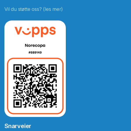
Vil du støtte oss? (les mer)
Snarveier