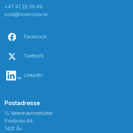
+47 41 22 09 49
post@norecopa.no
Facebook
Twitter/X
LinkedIn
Postadresse
℅ Veterinærinstituttet
Postboks 64
1431 Ås