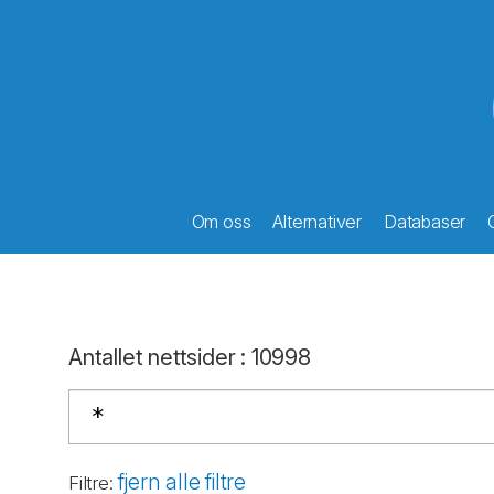
Om oss
Alternativer
Databaser
Antallet nettsider
:
10998
fjern alle filtre
Filtre
: