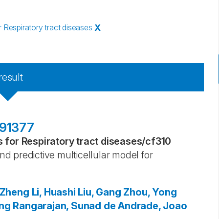
Respiratory tract diseases
X
result
t.91377
for Respiratory tract diseases
/
cf310
 predictive multicellular model for
 Zheng
Li, Huashi
Liu, Gang
Zhou, Yong
ing
Rangarajan, Sunad
de Andrade, Joao