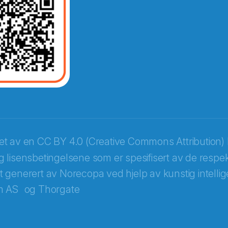
opa
ket av en
CC BY 4.0 (Creative Commons Attribution) 
 lisensbetingelsene som er spesifisert av de respek
itt generert av Norecopa ved hjelp av kunstig intellige
m AS
og
Thorgate