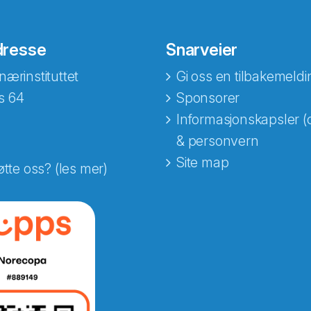
dresse
Snarveier
nærinstituttet
Gi oss en tilbakemeldi
s 64
Sponsorer
Informasjonskapsler (
& personvern
Site map
øtte oss? (les mer)