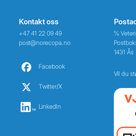
Kontakt oss
Posta
+47 41 22 09 49
℅ Veteri
post@norecopa.no
Postbok
1431 Ås
Facebook
Vil du st
Twitter/X
LinkedIn