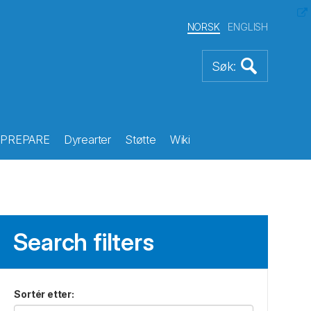
NORSK
ENGLISH
PREPARE
Dyrearter
Støtte
Wiki
Search filters
Sortér etter
: