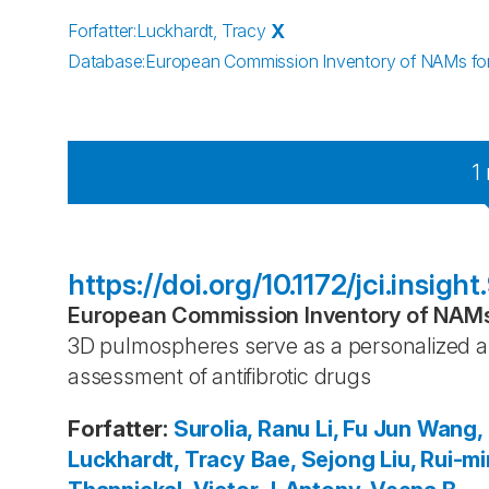
Forfatter
:
Luckhardt, Tracy
X
Database
:
European Commission Inventory of NAMs for 
1
https://doi.org/10.1172/jci.insigh
European Commission Inventory of NAMs 
3D pulmospheres serve as a personalized and
assessment of antifibrotic drugs
Forfatter
:
Surolia, Ranu
Li, Fu Jun
Wang,
Luckhardt, Tracy
Bae, Sejong
Liu, Rui-m