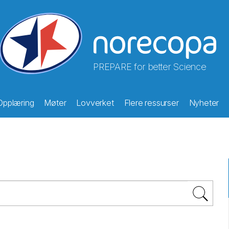
PREPARE for better Science
Opplæring
Møter
Lovverket
Flere ressurser
Nyheter