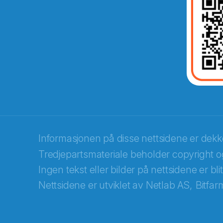
Abonnér på nyhetsbrevene fra Norec
E-post
*
Informasjonen på disse nettsidene er dek
Tredjepartsmateriale beholder copyright og
Recaptcha
Ingen tekst eller bilder på nettsidene er bl
Nettsidene er utviklet av
Netlab AS,
Bitfar