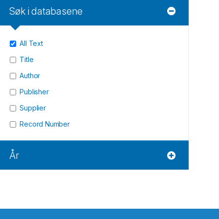
Søk i databasene
All Text
Title
Author
Publisher
Supplier
Record Number
År