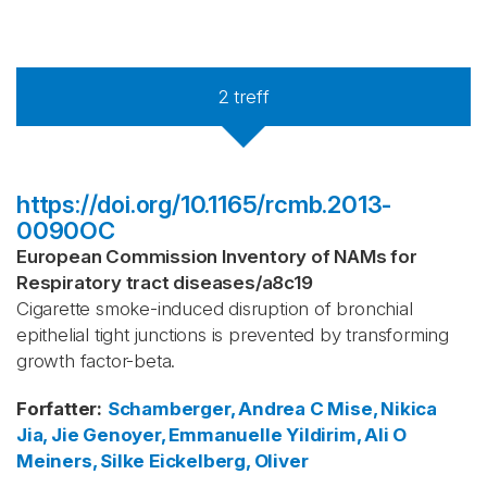
2
treff
https://doi.org/10.1165/rcmb.2013-
0090OC
European Commission Inventory of NAMs for
Respiratory tract diseases
/
a8c19
Cigarette smoke-induced disruption of bronchial
epithelial tight junctions is prevented by transforming
growth factor-beta.
Forfatter
:
Schamberger, Andrea C
Mise, Nikica
Jia, Jie
Genoyer, Emmanuelle
Yildirim, Ali O
Meiners, Silke
Eickelberg, Oliver