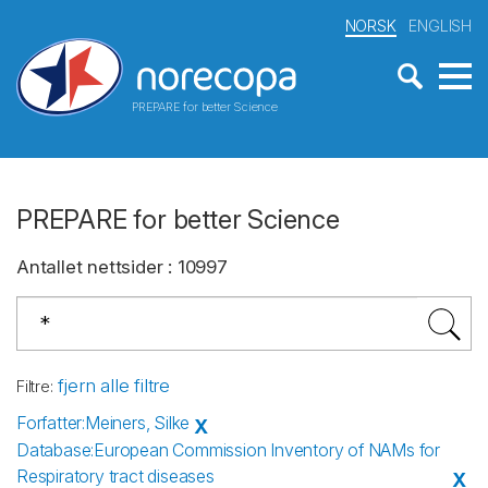
NORSK
ENGLISH
PREPARE for better Science
PREPARE for better Science
Antallet nettsider
:
10997
fjern alle filtre
Filtre
:
Forfatter
:
Meiners, Silke
X
Database
:
European Commission Inventory of NAMs for
Respiratory tract diseases
X