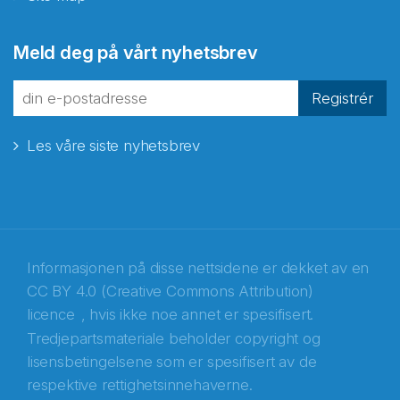
Meld deg på vårt nyhetsbrev
Registrér
Les våre siste nyhetsbrev
Informasjonen på disse nettsidene er dekket av en
CC BY 4.0 (Creative Commons Attribution)
licence
, hvis ikke noe annet er spesifisert.
Tredjepartsmateriale beholder copyright og
Abonnér på nyhetsbrevene fra Norecopa
lisensbetingelsene som er spesifisert av de
respektive rettighetsinnehaverne.
E-post
*