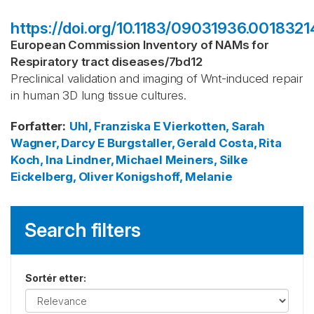
https://doi.org/10.1183/09031936.0018321
European Commission Inventory of NAMs for
Respiratory tract diseases
/
7bd12
Preclinical validation and imaging of Wnt-induced repair
in human 3D lung tissue cultures.
Forfatter
:
Uhl, Franziska E
Vierkotten, Sarah
Wagner, Darcy E
Burgstaller, Gerald
Costa, Rita
Koch, Ina
Lindner, Michael
Meiners, Silke
Eickelberg, Oliver
Konigshoff, Melanie
Search filters
Sortér etter
: