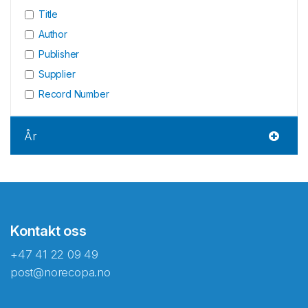
Title
Author
Publisher
Supplier
Record Number
År
Kontakt oss
+47 41 22 09 49
post@norecopa.no