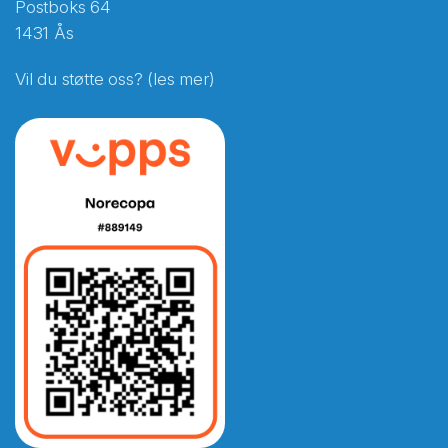
Postboks 64
1431 Ås
Vil du støtte oss? (les mer)