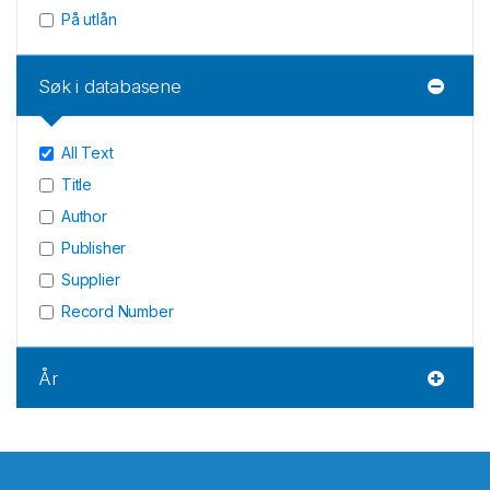
På utlån
Søk i databasene
All Text
Title
Author
Publisher
Supplier
Record Number
År