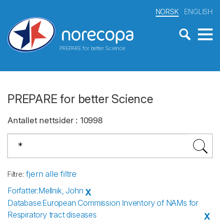
NORSK
ENGLISH
PREPARE for better Science
PREPARE for better Science
Antallet nettsider
:
10998
fjern alle filtre
Filtre
:
Forfatter
:
Mellnik, John
X
Database
:
European Commission Inventory of NAMs for
Respiratory tract diseases
X