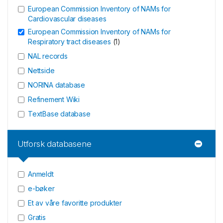
European Commission Inventory of NAMs for
Cardiovascular diseases
European Commission Inventory of NAMs for
Respiratory tract diseases
(
1
)
NAL records
Nettside
NORINA database
Refinement Wiki
TextBase database
Utforsk databasene
Anmeldt
e-bøker
Et av våre favoritte produkter
Gratis