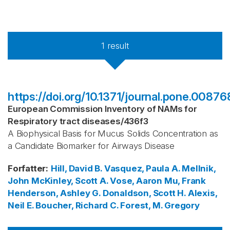
1
result
https://doi.org/10.1371/journal.pone.00876
European Commission Inventory of NAMs for
Respiratory tract diseases
/
436f3
A Biophysical Basis for Mucus Solids Concentration as
a Candidate Biomarker for Airways Disease
Forfatter
:
Hill, David B.
Vasquez, Paula A.
Mellnik,
John
McKinley, Scott A.
Vose, Aaron
Mu, Frank
Henderson, Ashley G.
Donaldson, Scott H.
Alexis,
Neil E.
Boucher, Richard C.
Forest, M. Gregory