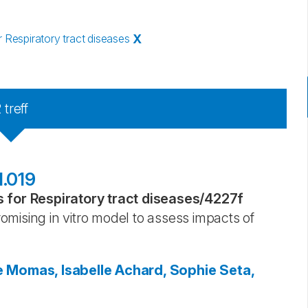
Respiratory tract diseases
X
2
treff
1.019
for Respiratory tract diseases
/
4227f
mising in vitro model to assess impacts of
e
Momas, Isabelle
Achard, Sophie
Seta,