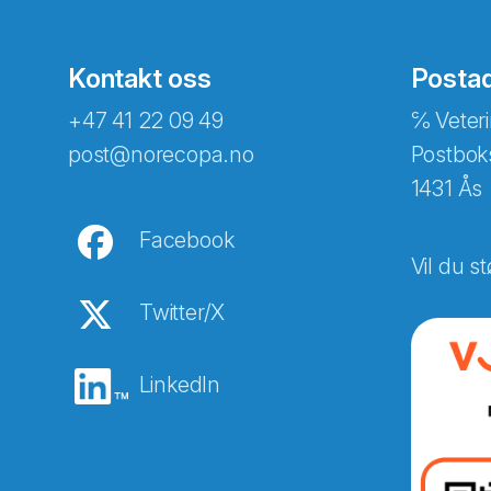
Kontakt oss
Posta
+47 41 22 09 49
℅ Veteri
post@norecopa.no
Postbok
1431 Ås
Facebook
Vil du st
Twitter/X
LinkedIn