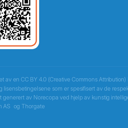
opa
ket av en
CC BY 4.0 (Creative Commons Attribution) 
 lisensbetingelsene som er spesifisert av de respek
itt generert av Norecopa ved hjelp av kunstig intellige
m AS
og
Thorgate