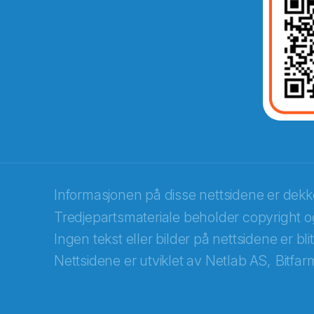
Abonnér på nyhetsbrevene fra Norec
E-post
*
Informasjonen på disse nettsidene er dek
Tredjepartsmateriale beholder copyright og
Recaptcha
Ingen tekst eller bilder på nettsidene er bl
Nettsidene er utviklet av
Netlab AS,
Bitfar