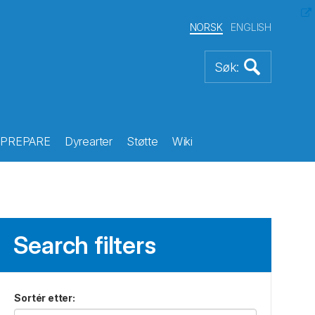
NORSK
ENGLISH
PREPARE
Dyrearter
Støtte
Wiki
Search filters
Sortér etter
: