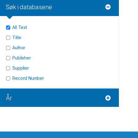
Søk i databasene
All Text
Title
Author
Publisher
Supplier
Record Number
År