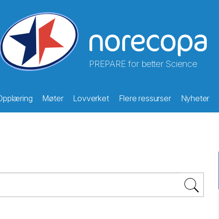
PREPARE for better Science
Opplæring
Møter
Lovverket
Flere ressurser
Nyheter