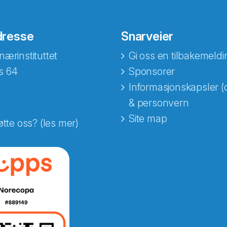
dresse
Snarveier
nærinstituttet
Gi oss en tilbakemeldi
s 64
Sponsorer
Informasjonskapsler (
& personvern
Site map
øtte oss? (les mer)