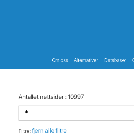
Om oss
Alternativer
Databaser
Antallet nettsider
:
10997
fjern alle filtre
Filtre
: