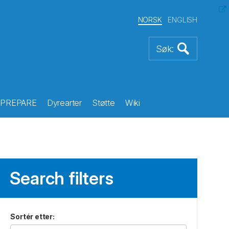
NORSK
ENGLISH
PREPARE
Dyrearter
Støtte
Wiki
Search filters
Sortér etter
: