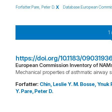
Forfatter
:
Pare, Peter D.
X
Database
:
European Commissi
1
https://doi.org/10.1183/0903193
European Commission Inventory of NAMs 
Mechanical properties of asthmatic airway
Forfatter
:
Chin, Leslie Y. M.
Bosse, Ynuk
Y.
Pare, Peter D.