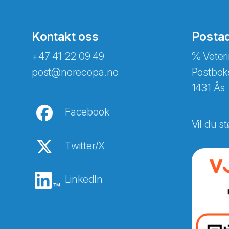
Kontakt oss
Posta
+47 41 22 09 49
℅ Veteri
post@norecopa.no
Postbok
1431 Ås
Facebook
Vil du st
Twitter/X
LinkedIn