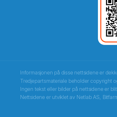
Abonnér på nyhetsbrevene fra Norec
E-post
*
Informasjonen på disse nettsidene er dek
Tredjepartsmateriale beholder copyright og
Recaptcha
Ingen tekst eller bilder på nettsidene er bl
Nettsidene er utviklet av
Netlab AS,
Bitfar