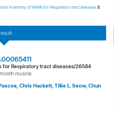
on Inventory of NAMs for Respiratory tract diseases
X
result
6.00065411
for Respiratory tract diseases
/
26584
 smooth muscle
Pascoe, Chris
Hackett, Tillie L.
Seow, Chun