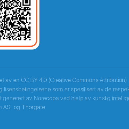
opa
ket av en
CC BY 4.0 (Creative Commons Attribution) 
 lisensbetingelsene som er spesifisert av de respek
itt generert av Norecopa ved hjelp av kunstig intellige
m AS
og
Thorgate