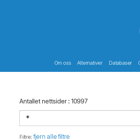
Om oss
Alternativer
Databaser
Antallet nettsider
:
10997
fjern alle filtre
Filtre
: