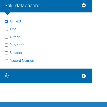
Søk i databasene
All Text
Title
Author
Publisher
Supplier
Record Number
År