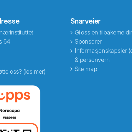
dresse
Snarveier
nærinstituttet
Gi oss en tilbakemeldi
s 64
Sponsorer
Informasjonskapsler (
& personvern
Site map
øtte oss? (les mer)