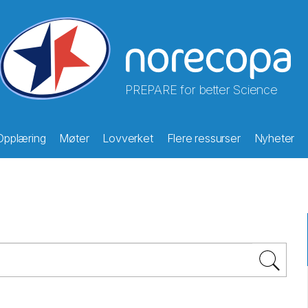
PREPARE for better Science
Opplæring
Møter
Lovverket
Flere ressurser
Nyheter