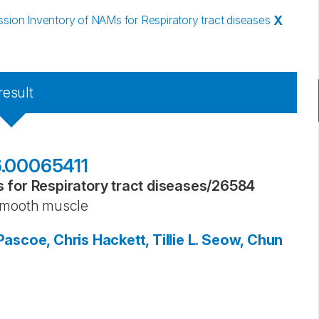
ion Inventory of NAMs for Respiratory tract diseases
X
result
6.00065411
for Respiratory tract diseases
/
26584
 smooth muscle
Pascoe, Chris
Hackett, Tillie L.
Seow, Chun