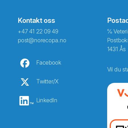
Kontakt oss
Posta
+47 41 22 09 49
℅ Veteri
post@norecopa.no
Postbok
1431 Ås
Facebook
Vil du st
Twitter/X
LinkedIn