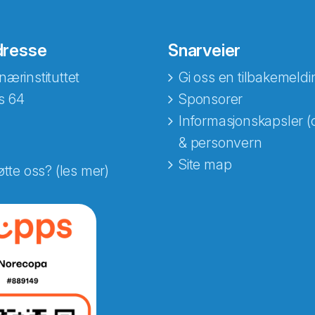
dresse
Snarveier
nærinstituttet
Gi oss en tilbakemeldi
s 64
Sponsorer
Informasjonskapsler (
& personvern
Site map
øtte oss? (les mer)