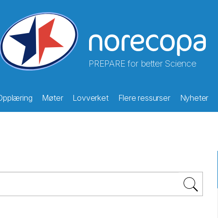
PREPARE for better Science
Opplæring
Møter
Lovverket
Flere ressurser
Nyheter