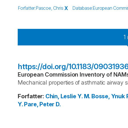
Forfatter
:
Pascoe, Chris
X
Database
:
European Commiss
1
https://doi.org/10.1183/0903193
European Commission Inventory of NAMs 
Mechanical properties of asthmatic airway
Forfatter
:
Chin, Leslie Y. M.
Bosse, Ynuk
Y.
Pare, Peter D.