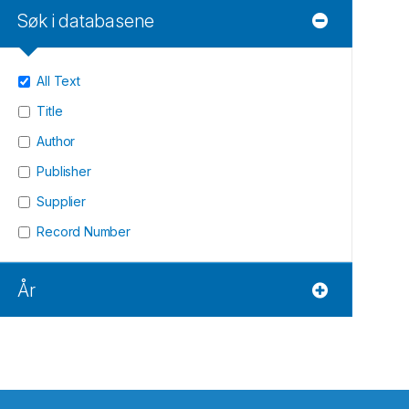
Søk i databasene
All Text
Title
Author
Publisher
Supplier
Record Number
År