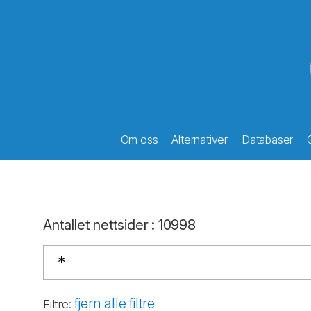
Om oss
Alternativer
Databaser
Antallet nettsider
:
10998
fjern alle filtre
Filtre
: