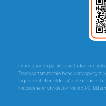
Abonnér på nyhetsbrevene fra Norec
E-post
*
Informasjonen på disse nettsidene er dek
Tredjepartsmateriale beholder copyright og
Recaptcha
Ingen tekst eller bilder på nettsidene er bl
Nettsidene er utviklet av
Netlab AS,
Bitfar