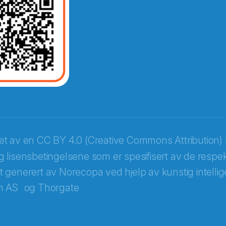
opa
ket av en
CC BY 4.0 (Creative Commons Attribution) 
 lisensbetingelsene som er spesifisert av de respek
itt generert av Norecopa ved hjelp av kunstig intellige
m AS
og
Thorgate