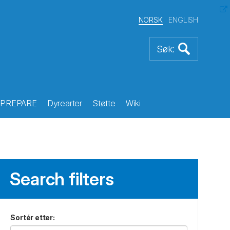
NORSK
ENGLISH
PREPARE
Dyrearter
Støtte
Wiki
Search filters
Sortér etter
: