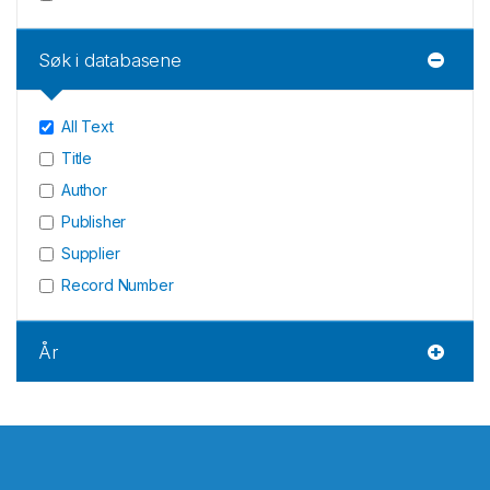
Søk i databasene
All Text
Title
Author
Publisher
Supplier
Record Number
År