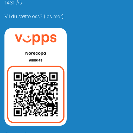
1431 Ås
Vil du støtte oss? (les mer)