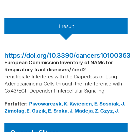
1
result
https://doi.org/10.3390/cancers10100363
European Commission Inventory of NAMs for
Respiratory tract diseases
/
7aed2
Fenofibrate Interferes with the Diapedesis of Lung
Adenocarcinoma Cells through the Interference with
Cx43/EGF-Dependent Intercellular Signaling
Forfatter
:
Piwowarczyk, K.
Kwiecien, E.
Sosniak, J.
Zimolag, E.
Guzik, E.
Sroka, J.
Madeja, Z.
Czyz, J.