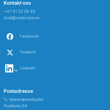
Kontakt oss
+47 41 22 09 49
post@norecopa.no
Facebook
Twitter/X
LinkedIn
Postadresse
℅ Veterinærinstituttet
Postboks 64