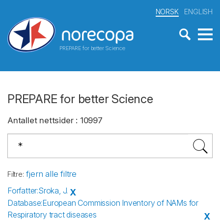
NORSK
ENGLISH
PREPARE for better Science
PREPARE for better Science
Antallet nettsider
:
10997
fjern alle filtre
Filtre
:
Forfatter
:
Sroka, J.
X
Database
:
European Commission Inventory of NAMs for
Respiratory tract diseases
X