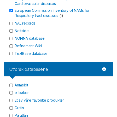
Cardiovascular diseases
European Commission Inventory of NAMs for
Respiratory tract diseases
(
1
)
NAL records
Nettside
NORINA database
Refinement Wiki
TextBase database
Utforsk databasene
Anmeldt
e-bøker
Et av våre favoritte produkter
Gratis
På utlån