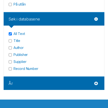
På utlån
Søk i databasene
All Text
Title
Author
Publisher
Supplier
Record Number
År