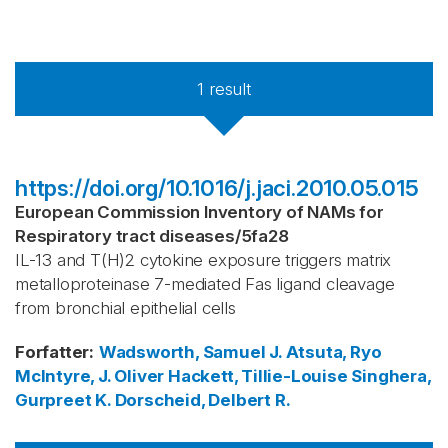
1
result
https://doi.org/10.1016/j.jaci.2010.05.015
European Commission Inventory of NAMs for
Respiratory tract diseases
/
5fa28
IL-13 and T(H)2 cytokine exposure triggers matrix
metalloproteinase 7-mediated Fas ligand cleavage
from bronchial epithelial cells
Forfatter
:
Wadsworth, Samuel J.
Atsuta, Ryo
McIntyre, J. Oliver
Hackett, Tillie-Louise
Singhera,
Gurpreet K.
Dorscheid, Delbert R.