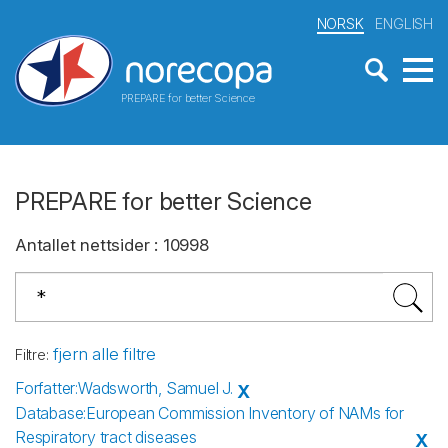
NORSK
ENGLISH
PREPARE for better Science
PREPARE for better Science
Antallet nettsider
:
10998
fjern alle filtre
Filtre
:
Forfatter
:
Wadsworth, Samuel J.
X
Database
:
European Commission Inventory of NAMs for
Respiratory tract diseases
X