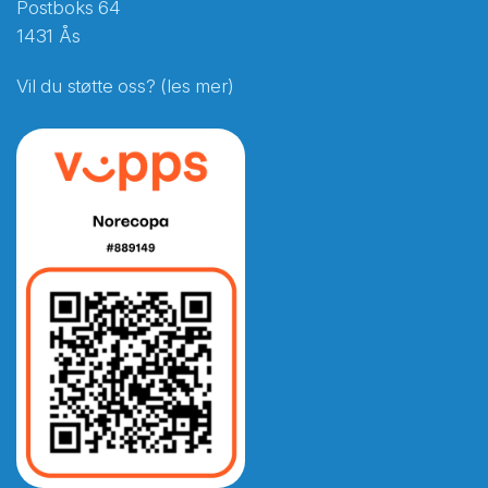
Postboks 64
1431 Ås
Vil du støtte oss? (les mer)