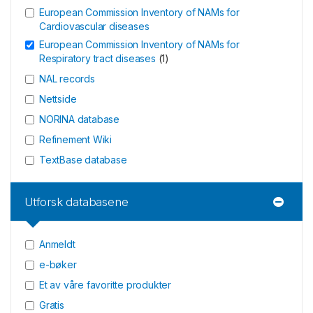
European Commission Inventory of NAMs for
Cardiovascular diseases
European Commission Inventory of NAMs for
Respiratory tract diseases
(
1
)
NAL records
Nettside
NORINA database
Refinement Wiki
TextBase database
Utforsk databasene
Anmeldt
e-bøker
Et av våre favoritte produkter
Gratis