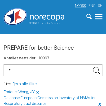
NORSK
ENGLISH
PREPARE for better Science
PREPARE for better Science
Antallet nettsider
:
10997
fjern alle filtre
Filtre
:
Forfatter
:
Wong, JY.
X
Database
:
European Commission Inventory of NAMs for
Respiratory tract diseases
X