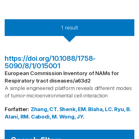
1
result
https://doi.org/10.1088/1758-
5090/8/1/015001
European Commission Inventory of NAMs for
Respiratory tract diseases
/
a63d2
A simple engineered platform reveals different modes
of tumor-microenvironmental cell interaction
Forfatter
:
Zhang, CT.
Shenk, EM.
Blaha, LC.
Ryu, B.
Alani, RM.
Cabodi, M.
Wong, JY.