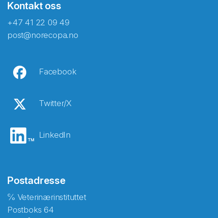
Kontakt oss
+47 41 22 09 49
post@norecopa.no
Facebook
Twitter/X
LinkedIn
Postadresse
℅ Veterinærinstituttet
Postboks 64