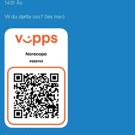
1431 Ås
Vil du støtte oss? (les mer)