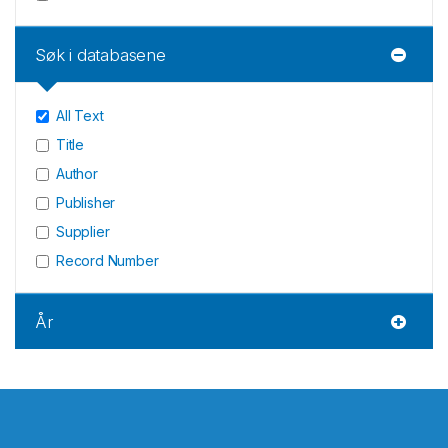
Søk i databasene
All Text
Title
Author
Publisher
Supplier
Record Number
År