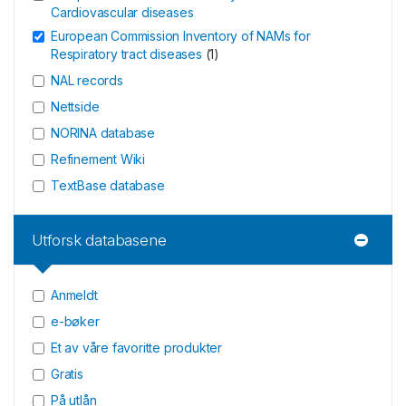
Cardiovascular diseases
European Commission Inventory of NAMs for
Respiratory tract diseases
(
1
)
NAL records
Nettside
NORINA database
Refinement Wiki
TextBase database
Utforsk databasene
Anmeldt
e-bøker
Et av våre favoritte produkter
Gratis
På utlån