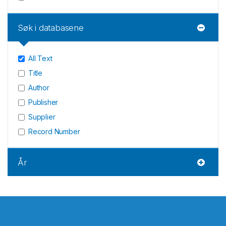
Søk i databasene
All Text
Title
Author
Publisher
Supplier
Record Number
År