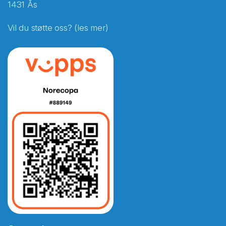
1431 Ås
Vil du støtte oss? (les mer)