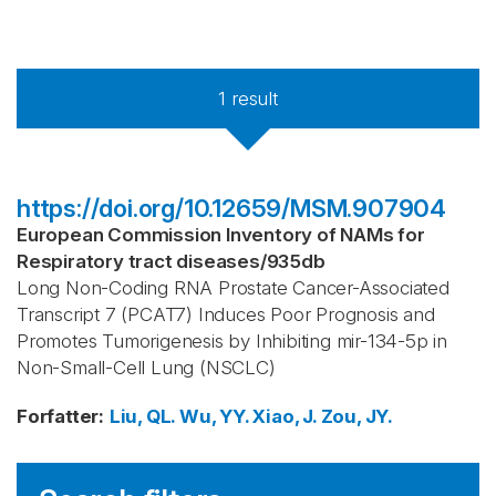
1
result
https://doi.org/10.12659/MSM.907904
European Commission Inventory of NAMs for
Respiratory tract diseases
/
935db
Long Non-Coding RNA Prostate Cancer-Associated
Transcript 7 (PCAT7) Induces Poor Prognosis and
Promotes Tumorigenesis by Inhibiting mir-134-5p in
Non-Small-Cell Lung (NSCLC)
Forfatter
:
Liu, QL.
Wu, YY.
Xiao, J.
Zou, JY.