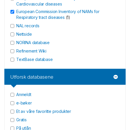
Cardiovascular diseases
European Commission Inventory of NAMs for
Respiratory tract diseases
(
1
)
NAL records
Nettside
NORINA database
Refinement Wiki
TextBase database
Utforsk databasene
Anmeldt
e-bøker
Et av våre favoritte produkter
Gratis
På utlån