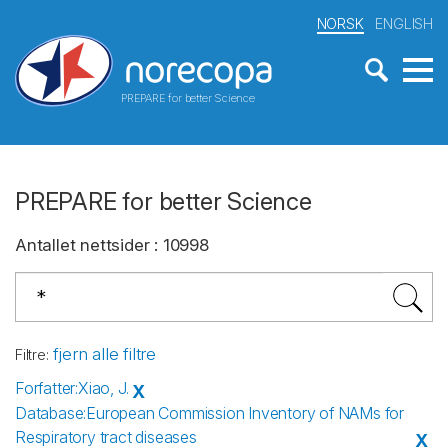
NORSK
ENGLISH
PREPARE for better Science
PREPARE for better Science
Antallet nettsider
:
10998
fjern alle filtre
Filtre
:
Forfatter
:
Xiao, J.
X
Database
:
European Commission Inventory of NAMs for
Respiratory tract diseases
X