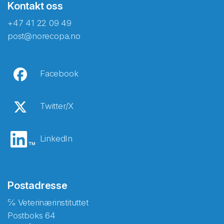
Kontakt oss
+47 41 22 09 49
post@norecopa.no
Facebook
Twitter/X
LinkedIn
Postadresse
℅ Veterinærinstituttet
Postboks 64