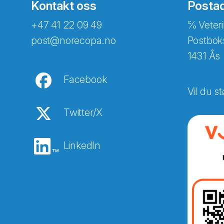
Kontakt oss
Posta
+47 41 22 09 49
℅ Veteri
post@norecopa.no
Postbok
1431 Ås
Facebook
Vil du st
Twitter/X
LinkedIn