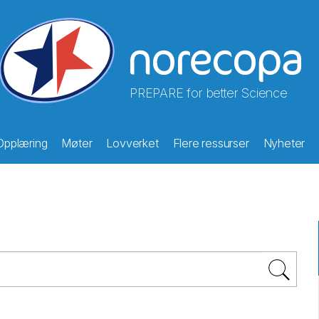
PREPARE for better Science
Opplæring
Møter
Lovverket
Flere ressurser
Nyheter