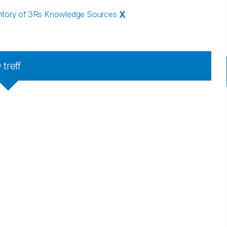
ntory of 3Rs Knowledge Sources
X
0
treff