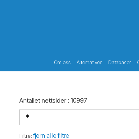
Om oss
Alternativer
Databaser
Antallet nettsider
:
10997
fjern alle filtre
Filtre
: