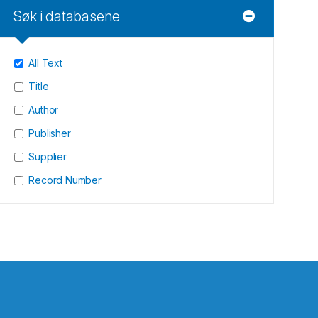
Søk i databasene
All Text
Title
Author
Publisher
Supplier
Record Number