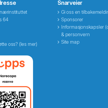
dresse
Snarveier
nærinstituttet
Gi oss en tilbakemeldi
s 64
Sponsorer
Informasjonskapsler (
& personvern
Site map
øtte oss? (les mer)