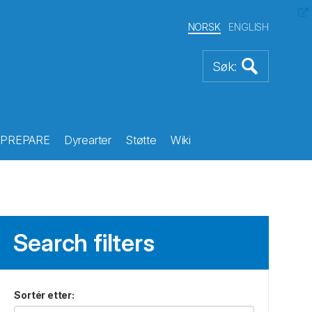
NORSK
ENGLISH
PREPARE
Dyrearter
Støtte
Wiki
Search filters
Sortér etter
: