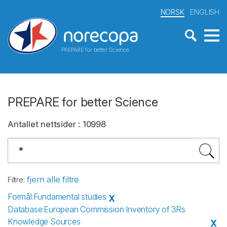
NORSK
ENGLISH
PREPARE for better Science
PREPARE for better Science
Antallet nettsider
:
10998
fjern alle filtre
Filtre
:
Formål
:
Fundamental studies
X
Database
:
European Commission Inventory of 3Rs
Knowledge Sources
X