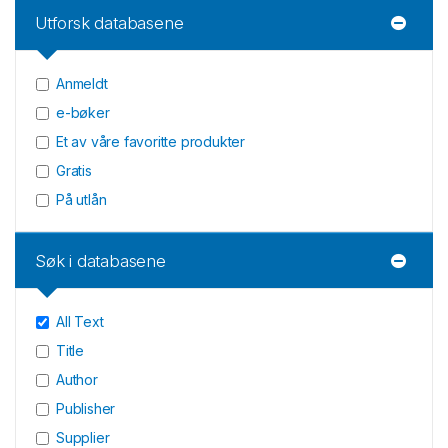
Utforsk databasene
Anmeldt
e-bøker
Et av våre favoritte produkter
Gratis
På utlån
Søk i databasene
All Text
Title
Author
Publisher
Supplier