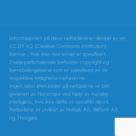
Informasjonen på disse nettsidene er dekket av en
CC BY 4.0 (Creative Commons Attribution)
licence
, hvis ikke noe annet er spesifisert.
Tredjepartsmateriale beholder copyright og
Abonnér på nyhetsbrevene fra Norecopa
lisensbetingelsene som er spesifisert av de
respektive rettighetsinnehaverne.
E-post
*
Ingen tekst eller bilder på nettsidene er blitt
generert av Norecopa ved hjelp av kunstig
Recaptcha
intelligens, hvis ikke dette er spesifikt nevnt.
Nettsidene er utviklet av
Netlab AS,
Bitfarm AS
og
Thorgate