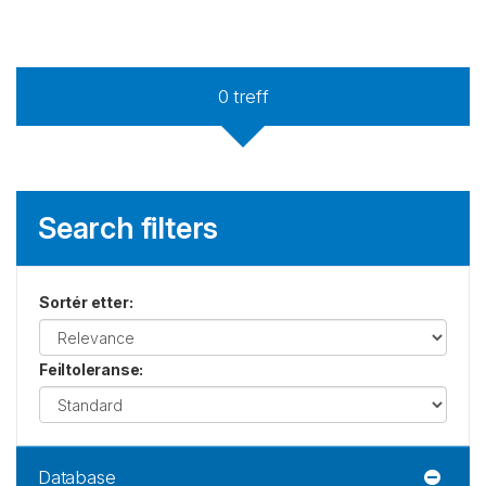
0
treff
Search filters
Sortér etter
:
Feiltoleranse
:
Database