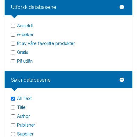
Utforsk databasene
Anmeldt
e-bøker
Et av våre favoritte produkter
Gratis
På utlån
Søk i databasene
All Text
Title
Author
Publisher
Supplier