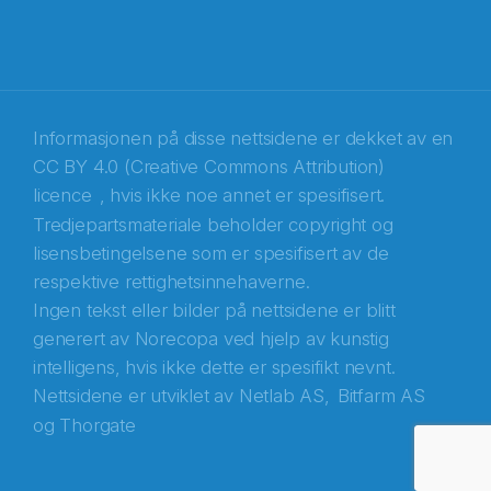
Informasjonen på disse nettsidene er dekket av en
CC BY 4.0 (Creative Commons Attribution)
licence
, hvis ikke noe annet er spesifisert.
Tredjepartsmateriale beholder copyright og
Abonnér på nyhetsbrevene fra Norecopa
lisensbetingelsene som er spesifisert av de
respektive rettighetsinnehaverne.
E-post
*
Ingen tekst eller bilder på nettsidene er blitt
generert av Norecopa ved hjelp av kunstig
Recaptcha
intelligens, hvis ikke dette er spesifikt nevnt.
Nettsidene er utviklet av
Netlab AS,
Bitfarm AS
og
Thorgate