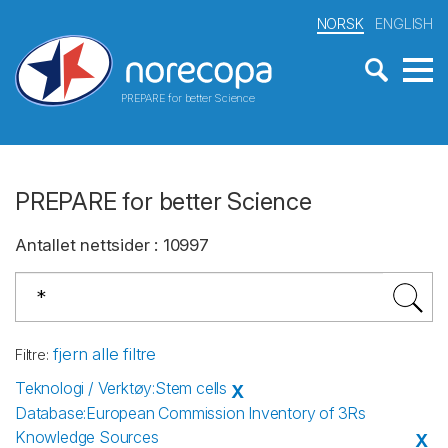
NORSK
ENGLISH
PREPARE for better Science
PREPARE for better Science
Antallet nettsider
:
10997
fjern alle filtre
Filtre
:
Teknologi / Verktøy
:
Stem cells
X
Database
:
European Commission Inventory of 3Rs
Knowledge Sources
X