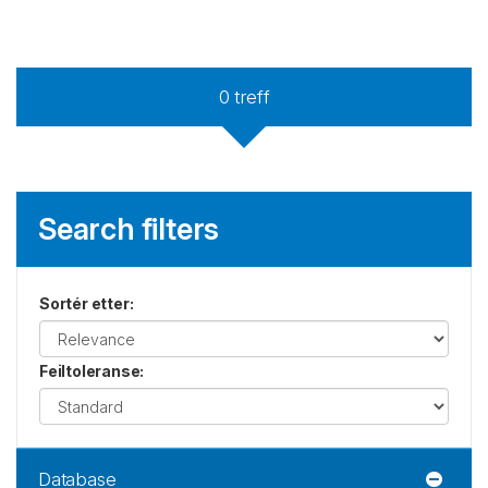
0
treff
Search filters
Sortér etter
:
Feiltoleranse
:
Database