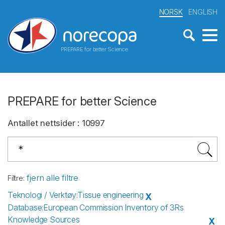
NORSK
ENGLISH
PREPARE for better Science
PREPARE for better Science
Antallet nettsider
:
10997
fjern alle filtre
Filtre
:
Teknologi / Verktøy
:
Tissue engineering
X
Database
:
European Commission Inventory of 3Rs
Knowledge Sources
X