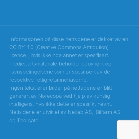
Informasjonen på disse nettsidene er dekket av en
CC BY 4.0 (Creative Commons Attribution)
licence
, hvis ikke noe annet er spesifisert.
Tredjepartsmateriale beholder copyright og
Abonnér på nyhetsbrevene fra Norecopa
lisensbetingelsene som er spesifisert av de
respektive rettighetsinnehaverne.
E-post
*
Ingen tekst eller bilder på nettsidene er blitt
generert av Norecopa ved hjelp av kunstig
Recaptcha
intelligens, hvis ikke dette er spesifikt nevnt.
Nettsidene er utviklet av
Netlab AS,
Bitfarm AS
og
Thorgate