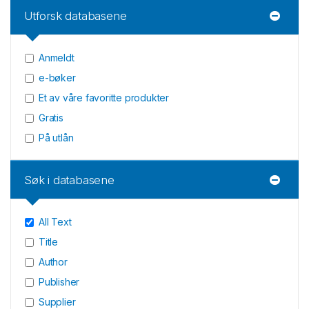
Utforsk databasene
Anmeldt
e-bøker
Et av våre favoritte produkter
Gratis
På utlån
Søk i databasene
All Text
Title
Author
Publisher
Supplier