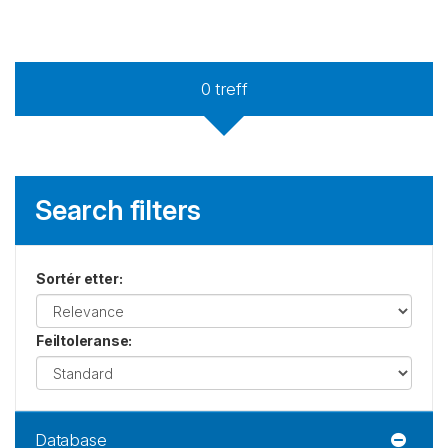
0
treff
Search filters
Sortér etter
:
Feiltoleranse
:
Database