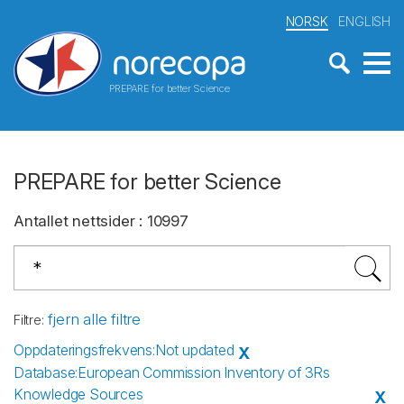
NORSK
ENGLISH
PREPARE for better Science
PREPARE for better Science
Antallet nettsider
:
10997
fjern alle filtre
Filtre
:
Oppdateringsfrekvens
:
Not updated
X
Database
:
European Commission Inventory of 3Rs
Knowledge Sources
X