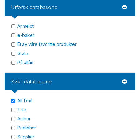
Utforsk databasene
Anmeldt
e-bøker
Et av våre favoritte produkter
Gratis
På utlån
Søk i databasene
All Text
Title
Author
Publisher
Supplier