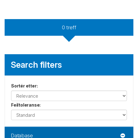
0
treff
Search filters
Sortér etter
:
Feiltoleranse
:
Database