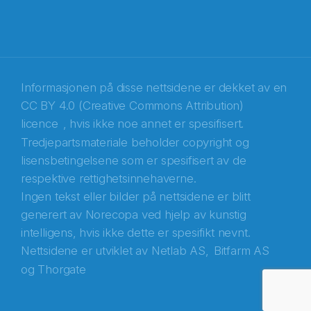
Informasjonen på disse nettsidene er dekket av en
CC BY 4.0 (Creative Commons Attribution)
licence
, hvis ikke noe annet er spesifisert.
Tredjepartsmateriale beholder copyright og
Abonnér på nyhetsbrevene fra Norecopa
lisensbetingelsene som er spesifisert av de
respektive rettighetsinnehaverne.
E-post
*
Ingen tekst eller bilder på nettsidene er blitt
generert av Norecopa ved hjelp av kunstig
Recaptcha
intelligens, hvis ikke dette er spesifikt nevnt.
Nettsidene er utviklet av
Netlab AS,
Bitfarm AS
og
Thorgate