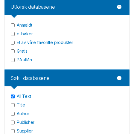
Utforsk databasene
Anmeldt
e-bøker
Et av våre favoritte produkter
Gratis
På utlån
Søk i databasene
All Text
Title
Author
Publisher
Supplier