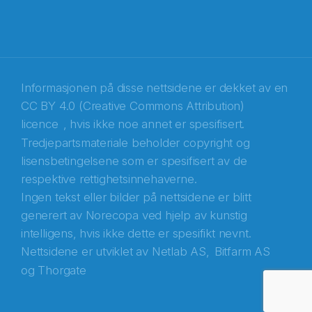
Informasjonen på disse nettsidene er dekket av en
CC BY 4.0 (Creative Commons Attribution)
licence
, hvis ikke noe annet er spesifisert.
Tredjepartsmateriale beholder copyright og
Abonnér på nyhetsbrevene fra Norecopa
lisensbetingelsene som er spesifisert av de
respektive rettighetsinnehaverne.
E-post
*
Ingen tekst eller bilder på nettsidene er blitt
generert av Norecopa ved hjelp av kunstig
Recaptcha
intelligens, hvis ikke dette er spesifikt nevnt.
Nettsidene er utviklet av
Netlab AS,
Bitfarm AS
og
Thorgate