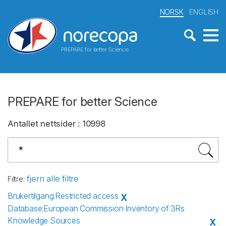
NORSK
ENGLISH
PREPARE for better Science
PREPARE for better Science
Antallet nettsider
:
10998
fjern alle filtre
Filtre
:
Brukertilgang
:
Restricted access
X
Database
:
European Commission Inventory of 3Rs
Knowledge Sources
X