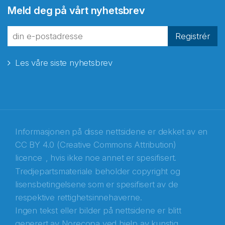
Meld deg på vårt nyhetsbrev
fra Norecopa
Registrér
Les våre siste nyhetsbrev
E-post
*
Recaptcha
Informasjonen på disse nettsidene er dekket av en
CC BY 4.0 (Creative Commons Attribution)
licence
, hvis ikke noe annet er spesifisert.
Tredjepartsmateriale beholder copyright og
lisensbetingelsene som er spesifisert av de
respektive rettighetsinnehaverne.
Ingen tekst eller bilder på nettsidene er blitt
generert av Norecopa ved hjelp av kunstig