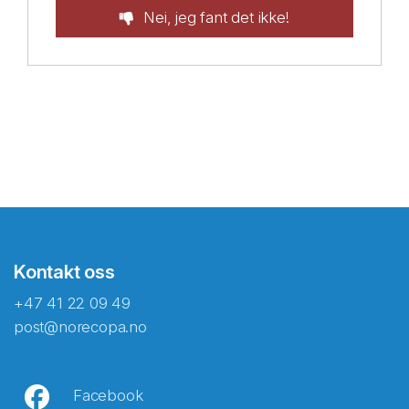
Nei, jeg fant det ikke!
Kontakt oss
+47 41 22 09 49
post@norecopa.no
Facebook