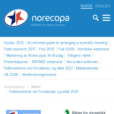
NORSK
ENGLISH
PREPARE for better Science
Husdyr 2012
An informal guide to arranging a scientific meeting
Field research 2017
Fisk 2005
Fisk 2009
Nordiske webinarer
Markering av Norecopas 18-årsdag
Tidligere møter
Presentasjoner
R3FINED webinarer
Recorded webinars
Fellesseminar om Forsøksdyr og etikk 2021
Møtekalendar
Vilt 2008
Verdenskongressene
norecopa.no
Møter
Fellesseminar om Forsøksdyr og etikk 2021