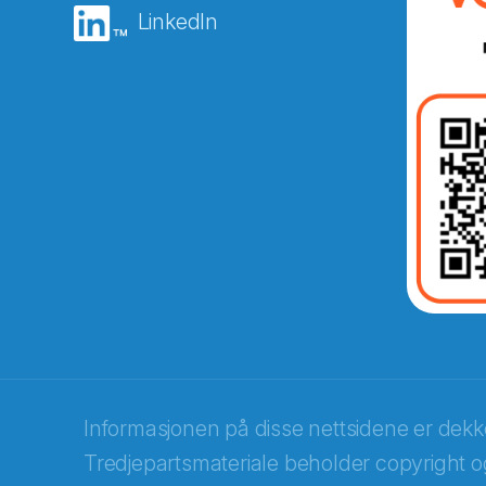
LinkedIn
Abonnér på nyhetsbreven
E-post
*
Recaptcha
Informasjonen på disse nettsidene er dek
Tredjepartsmateriale beholder copyright og