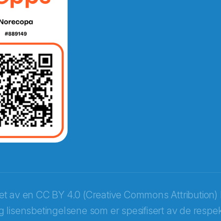
e fra Norecopa
ket av en
CC BY 4.0 (Creative Commons Attribution) 
 lisensbetingelsene som er spesifisert av de respek