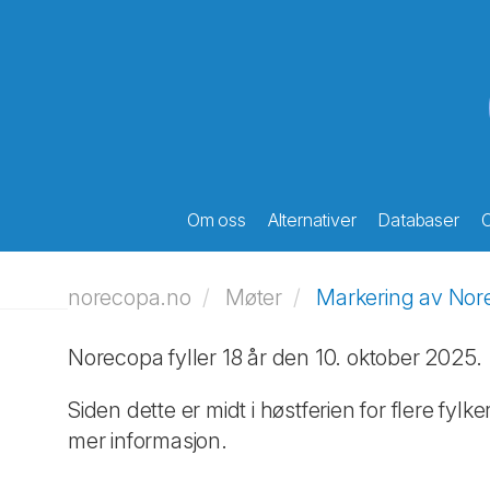
Om oss
Alternativer
Databaser
O
norecopa.no
Møter
Markering av Nor
Norecopa fyller 18 år den 10. oktober 2025.
Siden dette er midt i høstferien for flere fyl
mer informasjon.