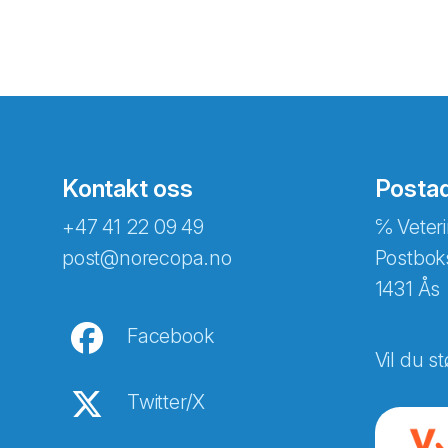
Kontakt oss
Posta
+47 41 22 09 49
℅ Veteri
post@norecopa.no
Postbok
1431 Ås
Facebook
Vil du st
Twitter/X