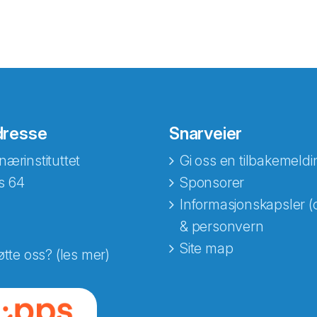
dresse
Snarveier
nærinstituttet
Gi oss en tilbakemeldi
s 64
Sponsorer
Informasjonskapsler (
& personvern
Site map
øtte oss? (les mer)