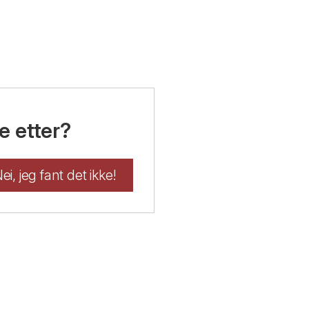
e etter?
ei, jeg fant det ikke!