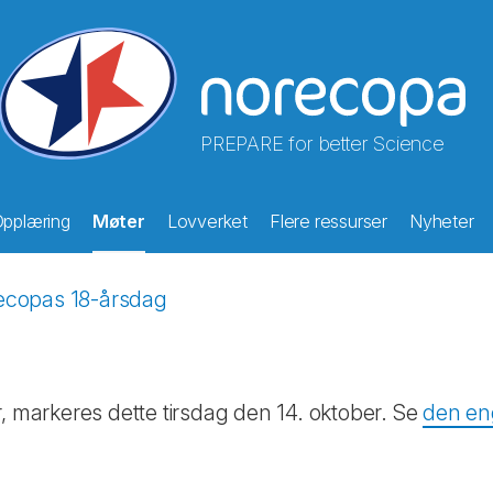
PREPARE for better Science
pplæring
Møter
Lovverket
Flere ressurser
Nyheter
ecopas 18-årsdag
ker, markeres dette tirsdag den 14. oktober. Se
den en