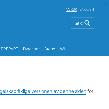
NORSK
ENGLISH
PREPARE
Dyrearter
Støtte
Wiki
gelskspråklige versjonen av denne siden
for