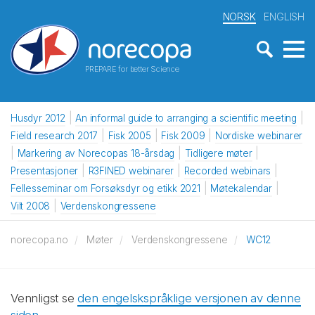
NORSK
ENGLISH
PREPARE for better Science
Husdyr 2012
An informal guide to arranging a scientific meeting
Field research 2017
Fisk 2005
Fisk 2009
Nordiske webinarer
Markering av Norecopas 18-årsdag
Tidligere møter
Presentasjoner
R3FINED webinarer
Recorded webinars
Fellesseminar om Forsøksdyr og etikk 2021
Møtekalendar
Vilt 2008
Verdenskongressene
norecopa.no
Møter
Verdenskongressene
WC12
Vennligst se
den engelskspråklige versjonen av denne