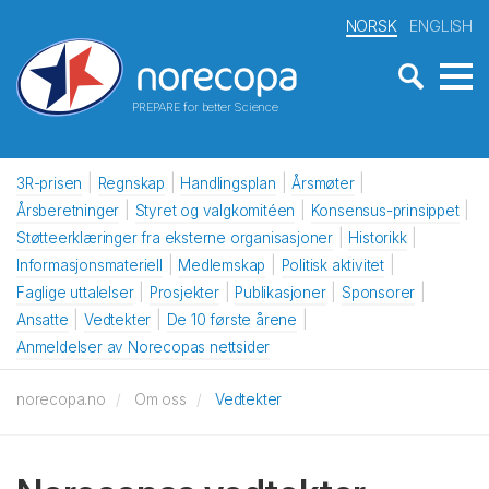
NORSK
ENGLISH
PREPARE for better Science
3R-prisen
Regnskap
Handlingsplan
Årsmøter
Årsberetninger
Styret og valgkomitéen
Konsensus-prinsippet
Støtteerklæringer fra eksterne organisasjoner
Historikk
Informasjonsmateriell
Medlemskap
Politisk aktivitet
Faglige uttalelser
Prosjekter
Publikasjoner
Sponsorer
Ansatte
Vedtekter
De 10 første årene
Anmeldelser av Norecopas nettsider
norecopa.no
Om oss
Vedtekter