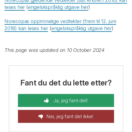
Norecopas gjeldende vedtekter (sist endret i 2018) kan
leses her
(
engelskspråklig utgave her
)
Norecopas opprinnelige vedtekter (frem til 12. juni
2018) kan leses her
(
engelskspråklig utgave her
)
This page was updated on 10 October 2024
Fant du det du lette etter?
Ja, jeg fant det!
Nei, jeg fant det ikke!