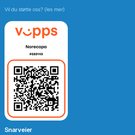
Vil du støtte oss? (les mer)
Snarveier