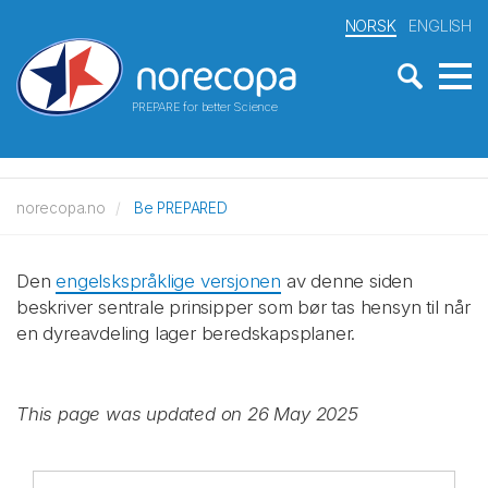
NORSK
ENGLISH
PREPARE for better Science
norecopa.no
Be PREPARED
Den
engelskspråklige versjonen
av denne siden
beskriver sentrale prinsipper som bør tas hensyn til når
en dyreavdeling lager beredskapsplaner.
This page was updated on 26 May 2025