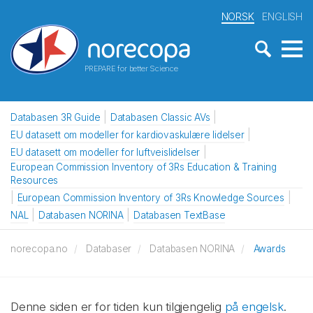
NORSK
ENGLISH
PREPARE for better Science
Databasen 3R Guide
Databasen Classic AVs
EU datasett om modeller for kardiovaskulære lidelser
EU datasett om modeller for luftveislidelser
European Commission Inventory of 3Rs Education & Training
Resources
European Commission Inventory of 3Rs Knowledge Sources
NAL
Databasen NORINA
Databasen TextBase
norecopa.no
Databaser
Databasen NORINA
Awards
Denne siden er for tiden kun tilgjengelig
på engelsk
.