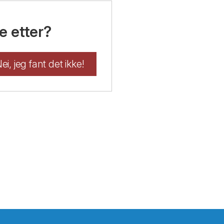
e etter?
ei, jeg fant det ikke!