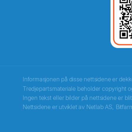
E-post
*
Recaptcha
Informasjonen på disse nettsidene er dek
Tredjepartsmateriale beholder copyright og
Ingen tekst eller bilder på nettsidene er bl
Nettsidene er utviklet av
Netlab AS,
Bitfar