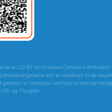
ket av en
CC BY 4.0 (Creative Commons Attribution) 
 lisensbetingelsene som er spesifisert av de respek
itt generert av Norecopa ved hjelp av kunstig intellige
m AS
og
Thorgate