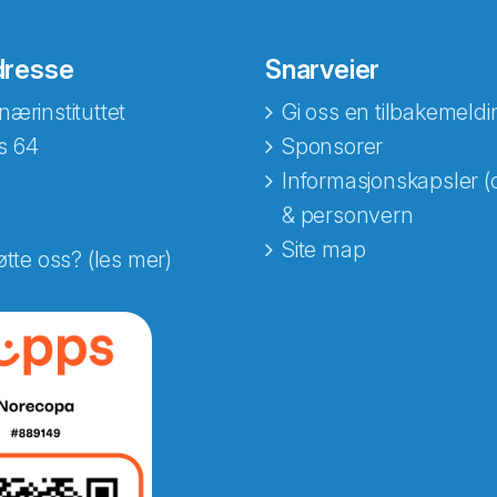
dresse
Snarveier
nærinstituttet
Gi oss en tilbakemeldi
s 64
Sponsorer
Informasjonskapsler (
& personvern
Site map
øtte oss? (les mer)
e fra Norecopa