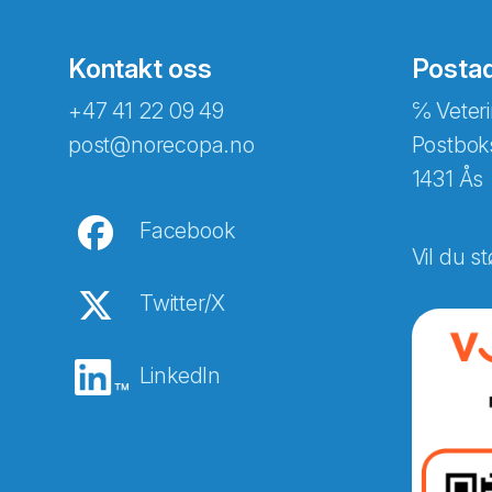
Kontakt oss
Posta
+47 41 22 09 49
℅ Veteri
post@norecopa.no
Postbok
1431 Ås
Facebook
Vil du st
Twitter/X
LinkedIn
Abonnér på nyhetsbreven