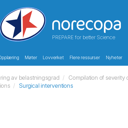
PREPARE for better Science
Opplæring
Møter
Lovverket
Flere ressurser
Nyheter
ering av belastningsgrad
Compilation of severity 
ions
Surgical interventions