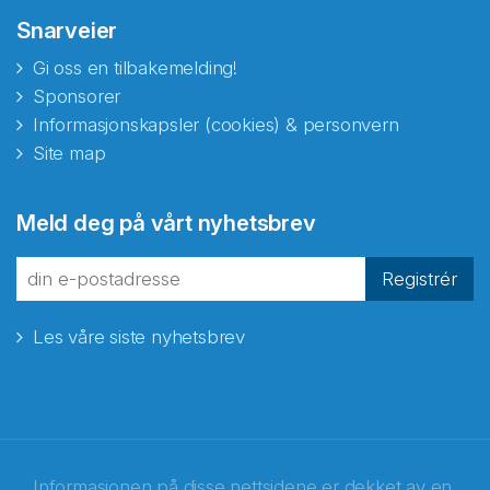
Snarveier
Gi oss en tilbakemelding!
Sponsorer
Informasjonskapsler (cookies) & personvern
Site map
Abonnér på nyhetsbrevene
Meld deg på vårt nyhetsbrev
fra Norecopa
Registrér
Les våre siste nyhetsbrev
E-post
*
Recaptcha
Informasjonen på disse nettsidene er dekket av en