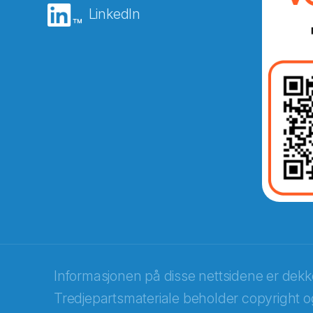
LinkedIn
Abonnér på nyhetsbreven
E-post
*
Recaptcha
Informasjonen på disse nettsidene er dek
Tredjepartsmateriale beholder copyright og