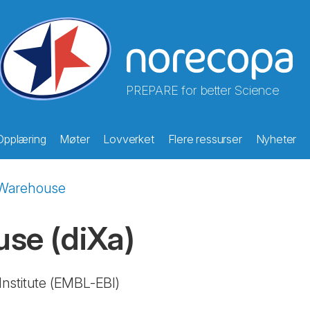
PREPARE for better Science
Opplæring
Møter
Lovverket
Flere ressurser
Nyheter
 Warehouse
ouse
(diXa)
nstitute
(EMBL-EBI)