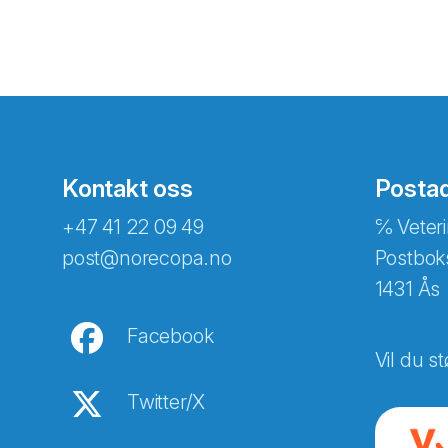
Kontakt oss
Posta
+47 41 22 09 49
℅ Veteri
post@norecopa.no
Postbok
1431 Ås
Facebook
Vil du st
Twitter/X