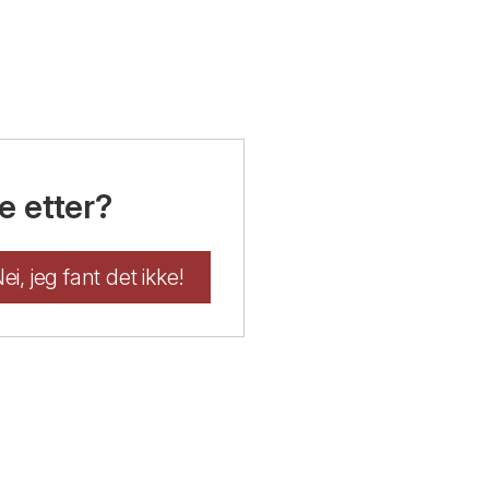
e etter?
ei, jeg fant det ikke!