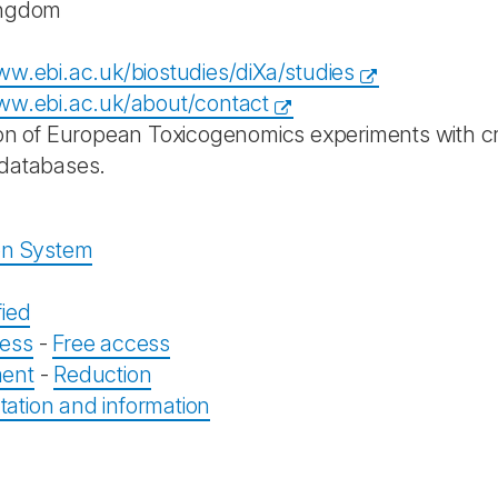
ingdom
ww.ebi.ac.uk/biostudies/diXa/studies
ww.ebi.ac.uk/about/contact
ion of European Toxicogenomics experiments with c
databases.
on System
fied
ess
-
Free access
ent
-
Reduction
tion and information