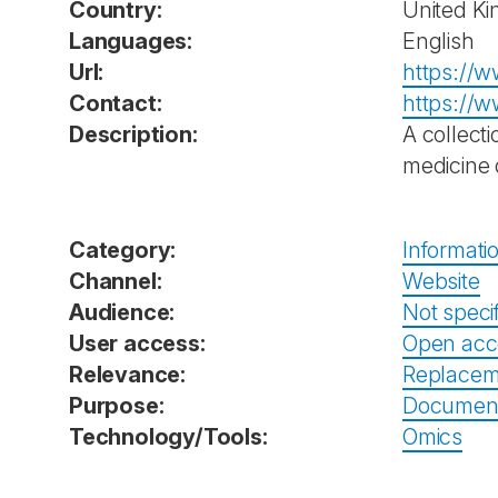
Country:
United K
Languages:
English
Url:
https://w
Contact:
https://w
Description:
A collect
medicine 
Category:
Informati
Channel:
Website
Audience:
Not speci
User access:
Open acc
Relevance:
Replacem
Purpose:
Documenta
Technology/Tools:
Omics