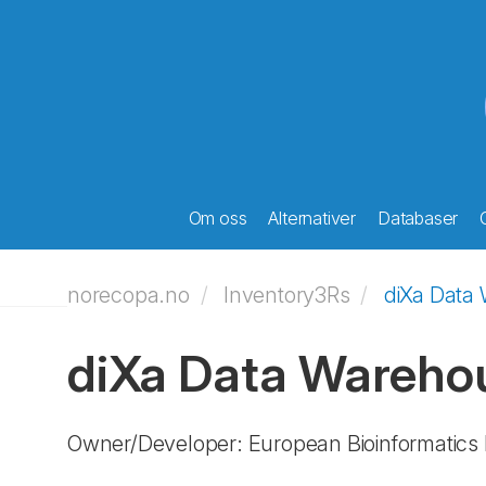
Om oss
Alternativer
Databaser
norecopa.no
Inventory3Rs
diXa Data
diXa Data Wareh
Owner/Developer: European Bioinformatics I