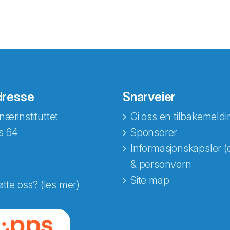
dresse
Snarveier
nærinstituttet
Gi oss en tilbakemeldi
s 64
Sponsorer
Informasjonskapsler (
& personvern
Site map
øtte oss? (les mer)