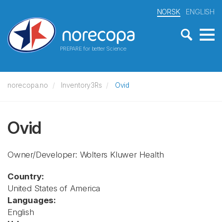
NORSK
ENGLISH
PREPARE for better Science
norecopa.no
Inventory3Rs
Ovid
Ovid
Owner/Developer: Wolters Kluwer Health
Country:
United States of America
Languages:
English