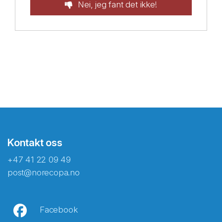
Nei, jeg fant det ikke!
Kontakt oss
+47 41 22 09 49
post@norecopa.no
Facebook