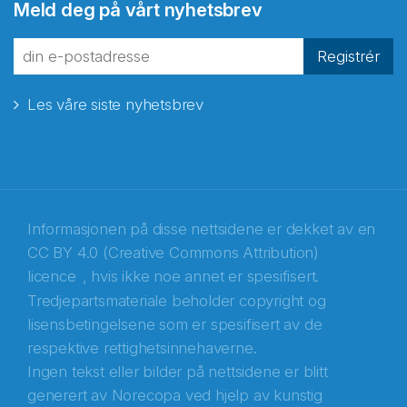
Meld deg på vårt nyhetsbrev
fra Norecopa
Registrér
Les våre siste nyhetsbrev
E-post
*
Recaptcha
Informasjonen på disse nettsidene er dekket av en
CC BY 4.0 (Creative Commons Attribution)
licence
, hvis ikke noe annet er spesifisert.
Tredjepartsmateriale beholder copyright og
lisensbetingelsene som er spesifisert av de
respektive rettighetsinnehaverne.
Ingen tekst eller bilder på nettsidene er blitt
generert av Norecopa ved hjelp av kunstig