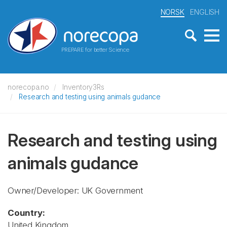
NORSK
ENGLISH
PREPARE for better Science
norecopa.no
Inventory3Rs
Research and testing using animals gudance
Research and testing using
animals gudance
Owner/Developer: UK Government
Country:
United Kingdom